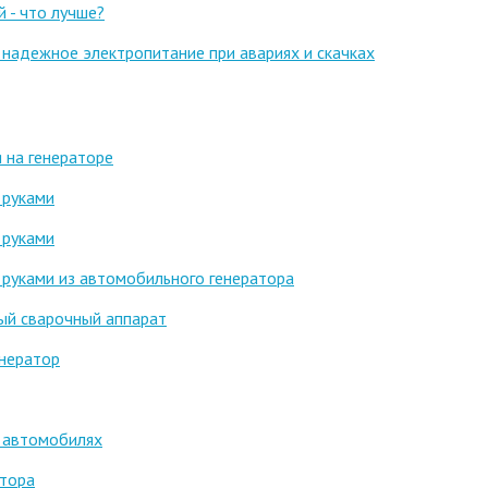
 - что лучше?
 надежное электропитание при авариях и скачках
 на генераторе
 руками
 руками
 руками из автомобильного генератора
ый сварочный аппарат
енератор
в автомобилях
атора