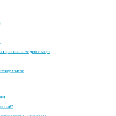
н
С
актеристика и модернизация
енну: список
ния
менный?