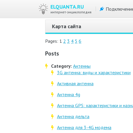
ELQUANTA.RU
Подключени
интернет-энциклопедия
Карта сайта
Pages: 1
2
3
4
5
6
Posts
Category:
Антенны
3G антенна: виды и характеристики
Активная антенна
Антенна 4g
Антенна GPS: характеристики и назн
Антенна дельта
Антенна для 3-4G модема