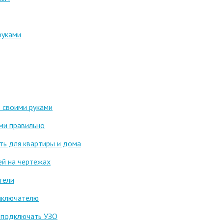
руками
 своими руками
ами правильно
ть для квартиры и дома
ей на чертежах
тели
ыключателю
о подключать УЗО