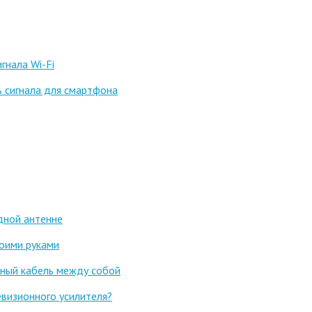
гнала Wi-Fi
ь сигнала для смартфона
дной антенне
воими руками
нный кабель между собой
евизионного усилителя?