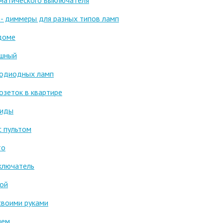
оматического выключателя
 - диммеры для разных типов ламп
 доме
ишный
тодиодных ламп
озеток в квартире
виды
с пультом
то
ключатель
ой
своими руками
ием