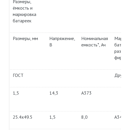
Размеры,
ёмкость и
маркировка
батареек
Размеры, мм
Напряжение,
Номинальная
Маркир
В
емкость*, Ач
батарее
различ
фирм
ГОСТ
Другие
1,5
14,3
А373
25.4х49.5
1,5
8,0
А343