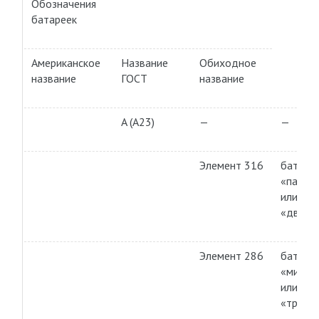
Обозначения
батареек
Американское
Название
Обиходное
название
ГОСТ
название
A (A23)
—
—
Элемент 316
батаре
«пальч
или бат
«два А
Элемент 286
батаре
«мизин
или бат
«три А»