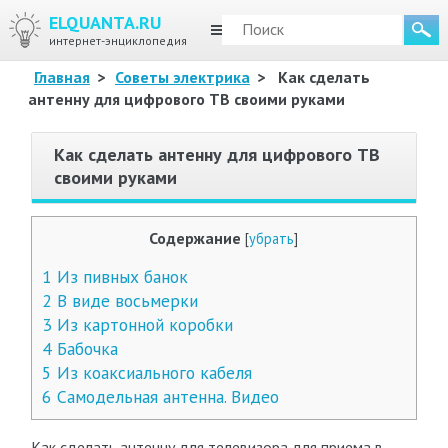
ELQUANTA.RU
МЕНЮ
интернет-энциклопедия
Главная
>
Советы электрика
>
Как сделать
антенну для цифрового ТВ своими руками
Как сделать антенну для цифрового ТВ
своими руками
Содержание
[
убрать
]
1
Из пивных банок
2
В виде восьмерки
3
Из картонной коробки
4
Бабочка
5
Из коаксиального кабеля
6
Самодельная антенна. Видео
Как сделать антенну для телевизора для приема в