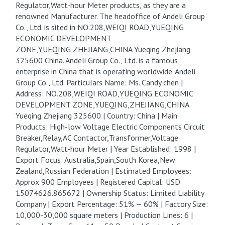
Regulator,Watt-hour Meter products, as they are a
renowned Manufacturer. The headoffice of Andeli Group
Co., Ltd. is sited in NO.208,WEIQI ROAD,YUEQING
ECONOMIC DEVELOPMENT
ZONE,YUEQING,ZHEJIANG,CHINA Yueqing Zhejiang
325600 China. Andeli Group Co., Ltd. is a famous
enterprise in China that is operating worldwide. Andeli
Group Co., Ltd. Particulars Name: Ms. Candy chen |
Address: NO.208,WEIQI ROAD,YUEQING ECONOMIC
DEVELOPMENT ZONE,YUEQING,ZHEJIANG,CHINA
Yueqing Zhejiang 325600 | Country: China | Main
Products: High-low Voltage Electric Components Circuit
Breaker,Relay,AC Contactor,Transformer,Voltage
Regulator,Watt-hour Meter | Year Established: 1998 |
Export Focus: Australia,Spain,South Korea,New
Zealand,Russian Federation | Estimated Employees:
Approx 900 Employees | Registered Capital: USD
15074626.865672 | Ownership Status: Limited Liability
Company | Export Percentage: 51% — 60% | Factory Size:
10,000-30,000 square meters | Production Lines: 6 |