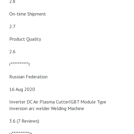
2.8
On-time Shipment
2.7
Product Quality
2.6
r**********r
Russian Federation
16 Aug 2020
Inverter DC Air Plasma CutterIGBT Module Type
Inversion arc welder Welding Machine
3.6 (7 Reviews)
u**********p