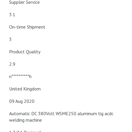
Supplier Service
3.1
On-time Shipment
3
Product Quality
2.9
n**********h
United Kingdom
09 Aug 2020
Automatic DC 380Volt WSME250 aluminum tig acdc
welding machine