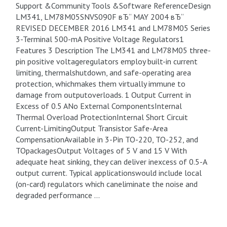
Support &Community Tools &Software ReferenceDesign
LM341, LM78M05SNVS090F вЂ“ MAY 2004 вЂ“
REVISED DECEMBER 2016 LM341 and LM78M05 Series
3-Terminal 500-mA Positive Voltage Regulators1
Features 3 Description The LM341 and LM78M05 three-
pin positive voltageregulators employ built-in current
limiting, thermalshutdown, and safe-operating area
protection, whichmakes them virtually immune to
damage from outputoverloads. 1 Output Current in
Excess of 0.5 ANo External ComponentsInternal
Thermal Overload ProtectionInternal Short Circuit
Current-LimitingOutput Transistor Safe-Area
CompensationAvailable in 3-Pin TO-220, TO-252, and
TOpackagesOutput Voltages of 5 V and 15 V With
adequate heat sinking, they can deliver inexcess of 0.5-A
output current. Typical applicationswould include local
(on-card) regulators which caneliminate the noise and
degraded performance …