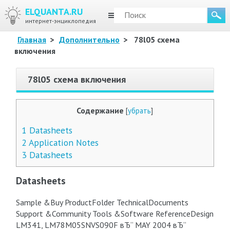
ELQUANTA.RU
МЕНЮ
интернет-энциклопедия
Главная
>
Дополнительно
>
78l05 схема
включения
78l05 схема включения
Содержание
[
убрать
]
1
Datasheets
2
Application Notes
3
Datasheets
Datasheets
Sample &Buy ProductFolder TechnicalDocuments
Support &Community Tools &Software ReferenceDesign
LM341, LM78M05SNVS090F вЂ“ MAY 2004 вЂ“