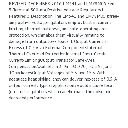
REVISED DECEMBER 2016 LM341 and LM78M05 Series
3-Terminal 500-mA Positive Voltage Regulators1
Features 3 Description The LM341 and LM78M05 three-
pin positive voltageregulators employ built-in current
limiting, thermalshutdown, and safe-operating area
protection, whichmakes them virtually immune to
damage from outputoverloads. 1 Output Current in
Excess of 0.5 ANo External ComponentsInternal
Thermal Overload ProtectionInternal Short Circuit
Current-LimitingOutput Transistor Safe-Area
CompensationAvailable in 3-Pin TO-220, TO-252, and
TOpackagesOutput Voltages of 5 V and 15 V With
adequate heat sinking, they can deliver inexcess of 0.5-A
output current. Typical applicationswould include local
(on-card) regulators which caneliminate the noise and
degraded performance …