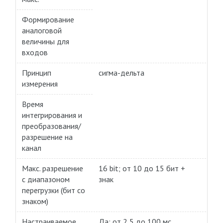
Формирование
аналоговой
величины для
входов
Принцип
сигма-дельта
измерения
Время
интегрирования и
преобразования/
разрешение на
канал
Макс. разрешение
16 bit; от 10 до 15 бит +
с диапазоном
знак
перегрузки (бит со
знаком)
Настраиваемое
Да; от 2,5 до 100 мс