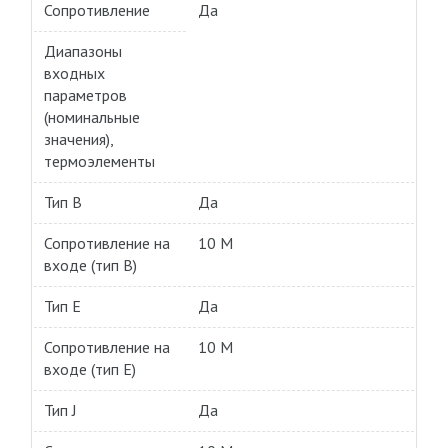
Сопротивление
Да
Диапазоны
входных
параметров
(номинальные
значения),
термоэлементы
Тип B
Да
Сопротивление на
10 M
входе (тип B)
Тип E
Да
Сопротивление на
10 M
входе (тип E)
Тип J
Да