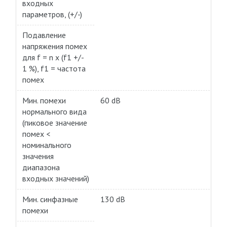
входных
параметров, (+/-)
Подавление
напряжения помех
для f = n x (f1 +/-
1 %), f1 = частота
помех
Мин. помехи
60 dB
нормального вида
(пиковое значение
помех <
номинального
значения
диапазона
входных значений)
Мин. синфазные
130 dB
помехи