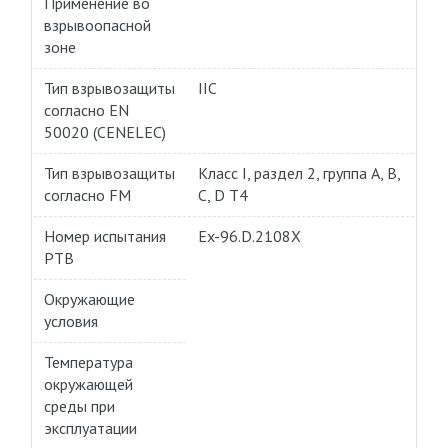
Применение во
взрывоопасной
зоне
Тип взрывозащиты
IIC
согласно EN
50020 (CENELEC)
Тип взрывозащиты
Класс I, раздел 2, группа A, B,
согласно FM
C, D T4
Номер испытания
Ex-96.D.2108X
PTB
Окружающие
условия
Температура
окружающей
среды при
эксплуатации