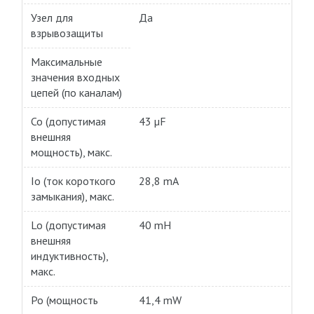
Узел для
Да
взрывозащиты
Максимальные
значения входных
цепей (по каналам)
Co (допустимая
43 µF
внешняя
мощность), макс.
Io (ток короткого
28,8 mA
замыкания), макс.
Lo (допустимая
40 mH
внешняя
индуктивность),
макс.
Po (мощность
41,4 mW