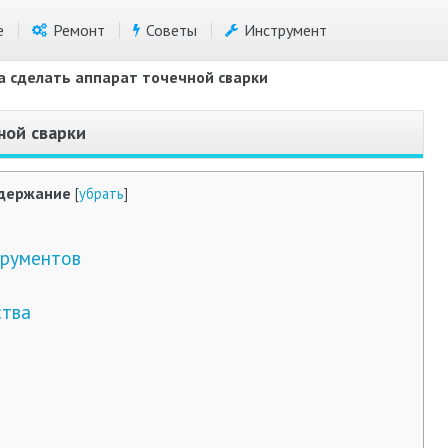
е
Ремонт
Советы
Инструмент
а сделать аппарат точечной сварки
ной сварки
держание
[
убрать
]
рументов
ства