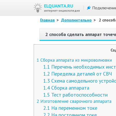
ELQUANTA.RU
Подключени
интернет-энциклопедия
Главная
>
Дополнительно
>
2 способ
2 способа сделать аппарат точеч
Со
1
Сборка аппарата из микроволновки
1.1
Перечень необходимых инст
1.2
Переделка деталей от СВЧ
1.3
Схема самодельного устрой
1.4
Сборка аппарата
1.5
Тест работоспособности
2
Изготовление сварочного аппарата
2.1
На переменном токе
2.2
На постоянном токе