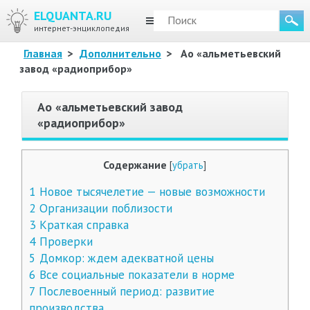
ELQUANTA.RU
МЕНЮ
интернет-энциклопедия
Главная
>
Дополнительно
>
Ао «альметьевский
завод «радиоприбор»
Ао «альметьевский завод
«радиоприбор»
Содержание
[
убрать
]
1
Новое тысячелетие — новые возможности
2
Организации поблизости
3
Краткая справка
4
Проверки
5
Домкор: ждем адекватной цены
6
Все социальные показатели в норме
7
Послевоенный период: развитие
производства