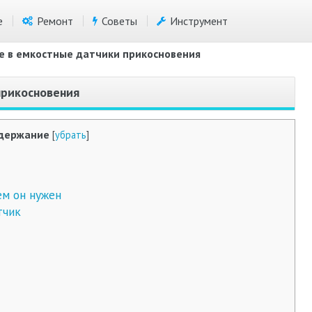
е
Ремонт
Советы
Инструмент
е в емкостные датчики прикосновения
прикосновения
держание
[
убрать
]
ем он нужен
тчик