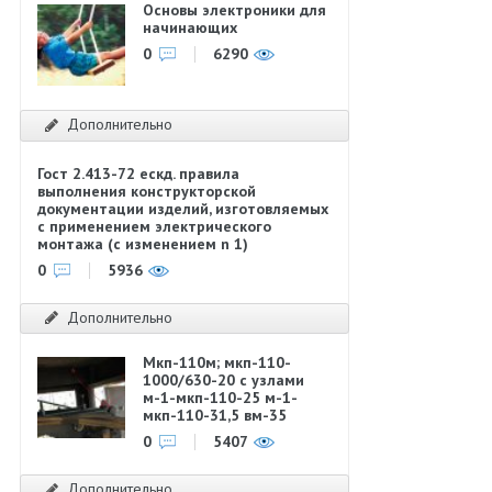
Основы электроники для
начинающих
0
6290
Дополнительно
Гост 2.413-72 ескд. правила
выполнения конструкторской
документации изделий, изготовляемых
с применением электрического
монтажа (с изменением n 1)
0
5936
Дополнительно
Мкп-110м; мкп-110-
1000/630-20 с узлами
м-1-мкп-110-25 м-1-
мкп-110-31,5 вм-35
0
5407
Дополнительно