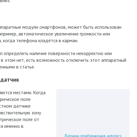
вниз.
 аппаратные модули смартфонов, может быть использован
апример, автоматическое увеличение громкости или
 когда телефона кладётся в карман.
ал определять наличие поверхности некорректно или
 в этом нет, есть возможность отключить этот аппаратный
енными в статье.
 датчик
яются местами. Когда
трическое поле
остном датчике
увствительную зону
трическое поле от
я именно в
Датчики приближения autonics: