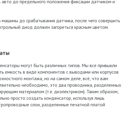
 авто до предельного положения фиксации датчиком и
а машины до срабатывания датчика, после чего совершить
онтрольный диод должен загореться красным цветом.
латы
енсаторы могут быть различных типов. Мы все привыкли
ть емкость в виде компонентов с выводами или корпусов
рхностного монтажа, но на самом деле, всё, что вам
твительно необходимо, это два проводника, разделенных
ирующим материалом (т.е. диэлектриком). Таким образом,
льно просто создать конденсатор, используя лишь
тропроводные слои, разделенные печатной платой