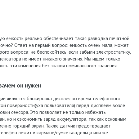
кую емкость реально обеспечивает такая разводка печатной
 точно? Ответ на первый вопрос: емкость очень мала, может
рого вопроса: не беспокойтесь, если забыли электростатику,
денсатора не имеет никакого значения. Мы ищем только
ить эти изменения без знания номинального значения
зачем он нужен
и является блокировка дисплея во время телефонного
кой поверхности(уха пользователя) перед дисплеем возле
ровки сенсора. Это позволяет не только избежать
н, но и сэкономить заряд аккумулятора, так как основным
менно горящий экран. Также датчик предотвращает
телефон лежит в кармане/сумке владельца или же