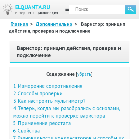
ELQUANTA.RU
МЕНЮ
интернет-энциклопедия
Главная
>
Дополнительно
>
Варистор: принцип
действия, проверка и подключение
Варистор: принцип действия, проверка и
подключение
Содержание
[
убрать
]
1
Измерение сопротивления
2
Способы проверки
3
Как настроить мультиметр?
4
Теперь, когда мы разобрались с основами,
можно перейти к проверке варистора
5
Применение реостата
6
Свойства
7
Разновидности конденсаторов и способы их