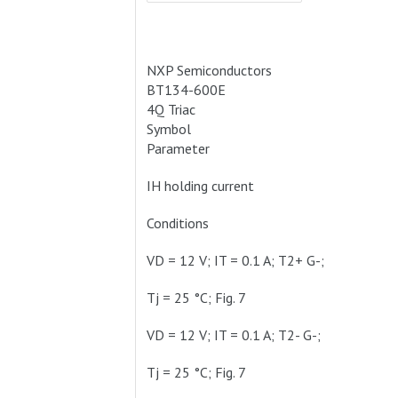
NXP Semiconductors
BT134-600E
4Q Triac
Symbol
Parameter
IH holding current
Conditions
VD = 12 V; IT = 0.1 A; T2+ G-;
Tj = 25 °C; Fig. 7
VD = 12 V; IT = 0.1 A; T2- G-;
Tj = 25 °C; Fig. 7