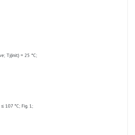
; Tj(init) = 25 °C;
≤ 107 °C; Fig. 1;