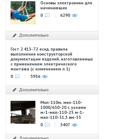
Основы электроники для
начинающих
0
6290
Дополнительно
Гост 2.413-72 ескд. правила
выполнения конструкторской
документации изделий, изготовляемых
с применением электрического
монтажа (с изменением n 1)
0
5936
Дополнительно
Мкп-110м; мкп-110-
1000/630-20 с узлами
м-1-мкп-110-25 м-1-
мкп-110-31,5 вм-35
0
5407
Дополнительно