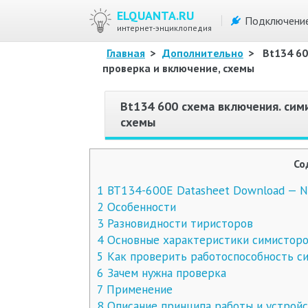
ELQUANTA.RU
Подключени
интернет-энциклопедия
Главная
>
Дополнительно
>
Bt134 60
проверка и включение, схемы
Bt134 600 схема включения. сим
схемы
Со
1
BT134-600E Datasheet Download — 
2
Особенности
3
Разновидности тиристоров
4
Основные характеристики симистор
5
Как проверить работоспособность с
6
Зачем нужна проверка
7
Применение
8
Описание принципа работы и устройс