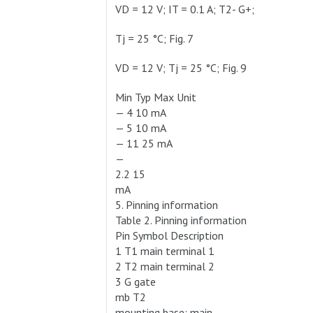
VD = 12 V; IT = 0.1 A; T2- G+;
Tj = 25 °C; Fig. 7
VD = 12 V; Tj = 25 °C; Fig. 9
Min Typ Max Unit
— 4 10 mA
— 5 10 mA
— 11 25 mA
—
2.2 15
mA
5. Pinning information
Table 2. Pinning information
Pin Symbol Description
1 T1 main terminal 1
2 T2 main terminal 2
3 G gate
mb T2
mounting base; main