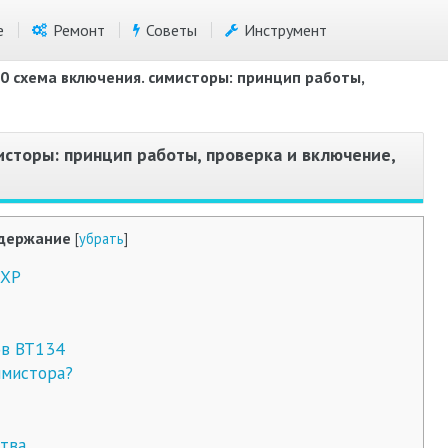
е
Ремонт
Советы
Инструмент
0 схема включения. симисторы: принцип работы,
исторы: принцип работы, проверка и включение,
держание
[
убрать
]
NXP
ов BT134
имистора?
тва