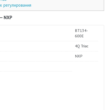
х регулирования
 — NXP
BT134-
600E
4Q Triac
NXP