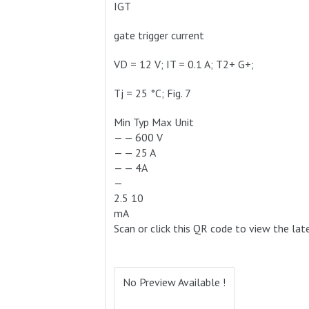
IGT
gate trigger current
VD = 12 V; IT = 0.1 A; T2+ G+;
Tj = 25 °C; Fig. 7
Min Typ Max Unit
— — 600 V
— — 25 A
— — 4A
—
2.5 10
mA
Scan or click this QR code to view the lat
No Preview Available !