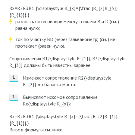
Rx=R2R3R1;{\displaystyle R_{x}={\frac {R_{2}R_{3}}
{R_{1}}};}
разность потенциалов между точками B и D (см. )
равна нулю;
ток по участку BD (через гальванометр) (см. ) не
протекает (равен нулю).
Сопротивления R1{\displaystyle R_{1}}, R3{\displaystyle
R_{3}} должны быть известны заранее.
Изменяют сопротивление R2{\displaystyle
R_{2}} до баланса моста.
Вычисляют искомое сопротивление
Rx{\displaystyle R_{x}}:
Rx=R2R3R1.{\displaystyle R_{x}={\frac {R_{2}R_{3}}
{R_{1}}}.}
Вывод формулы см. ниже.