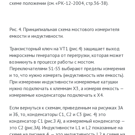
схеме положении (см. «РК-12-2004, стр.36-38).
Рис. 4. Принципиальная схема мостового измерителя
емкости и индуктивности.
Транзисторный ключ на VT1 (рис.4) защищает выход
микросхемы генератора от перегрузки, которая может
возникнуть в процессе работы с мостом.
Переключателями S1-S5 выбирают пределы измерения
и то, что нужно измерять (индуктивность или емкость).
При измерении индуктивности измеряемые катушки
нужно подключать к клеммам Х3, а измеряя емкость —
измеряемые конденсаторы подключать к Х4.
Если вернуться к схемам, приведенным на рисунках ЗА
и ЗБ, то, конденсаторы С1, С2 и С3 (рис. 4) это
конденсатор С1 (рис.З А), а измеряемый конденсатор —
это С2 (рис.ЗА). Индуктивности L1 и L2 показанные на
схеме на рисунке 4, — это индуктивность L2 в схеме на