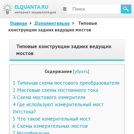
ELQUANTA.RU
МЕНЮ
интернет-энциклопедия
Главная
>
Дополнительно
>
Типовые
конструкции задних ведущих мостов
Типовые конструкции задних ведущих
мостов
Содержание
[
убрать
]
1
Типичная схема мостового преобразователя
2
Мостовые схемы постоянного тока
3
Схема мостового измерителя
4
Где используют измерительный мост
Уитстона?
5
Что такое измерительный мост
6
Схемы измерительных мостов
7
Модификации