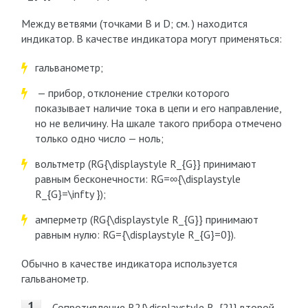
Между ветвями (точками B и D; см. ) находится
индикатор. В качестве индикатора могут применяться:
гальванометр;
— прибор, отклонение стрелки которого
показывает наличие тока в цепи и его направление,
но не величину. На шкале такого прибора отмечено
только одно число — ноль;
вольтметр (RG{\displaystyle R_{G}} принимают
равным бесконечности: RG=∞{\displaystyle
R_{G}=\infty });
амперметр (RG{\displaystyle R_{G}} принимают
равным нулю: RG={\displaystyle R_{G}=0}).
Обычно в качестве индикатора используется
гальванометр.
Сопротивление R2{\displaystyle R_{2}} второй