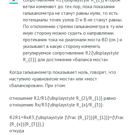
ветви изменяют до тех пор, пока показания
гальванометра не станут равны нулю, то есть
потенциалы точек узлов D и B не станут равны.
По отклонению стрелки гальванометра в ту или
иную сторону можно судить о направлении
протекания тока на диагонали моста BD (см. ) и
указывают в какую сторону изменять
регулируемое сопротивление R2{\displaystyle
R_{2}} для достижения «баланса моста».
Когда гальванометр показывает ноль, говорят, что
наступило «равновесие моста» или «мост
сбалансирован». При этом:
отношение R2/R1{\displaystyle R_{2}/R_{1}} равно
отношению Rx/R3{\displaystyle R_{x}/R_{3}}:
R2R1=RxR3,{\displaystyle {\frac {R_{2}}{R_{1}}}={\frac
{R_{x}}{R_{3}}},}
откуда