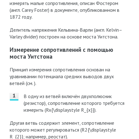
измерять малые сопротивления, описан Фостером
(англ. Carey Foster) в документе, опубликованном в
1872 году.
Делитель напряжения Кельвина-Варли (англ. Kelvin–
Varley divider) построен на основе моста Уитстона.
Измерение сопротивлений с помощью
моста Уитстона
Принцип измерения сопротивления основан на
уравнивании потенциала средних выводов двух
ветвей (см. ).
В одну из ветвей включён двухполюсник
(резистор), сопротивление которого требуется
измерить (Rx{\displaystyle R_{x}}).
Другая ветвь содержит элемент, сопротивление
которого может регулироваться (R2{\displaystyle
R_{2}}; например, реостат).