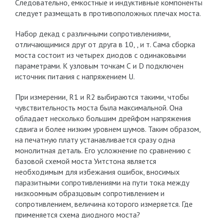
Следовательно, емкостные и индуктивные компоненты
следует размещать в противоположных плечах моста.
Набор декад с различными сопротивлениями,
отличающимися друг от друга в 10, , и т. Сама сборка
моста состоит из четырех диодов с одинаковыми
параметрами. К узловым точкам С и D подключен
источник питания с напряжением U.
При измерении, R1 и R2 выбираются такими, чтобы
чувствительность моста была максимальной. Она
обладает несколько большим дрейфом напряжения
сдвига и более низким уровнем шумов. Таким образом,
на печатную плату устанавливается сразу одна
монолитная деталь. Его усложнение по сравнению с
базовой схемой моста Уитстона является
необходимым для избежания ошибок, вносимых
паразитными сопротивлениями на пути тока между
низкоомным образцовым сопротивлением и
сопротивлением, величина которого измеряется. Где
применяется схема диодного моста?