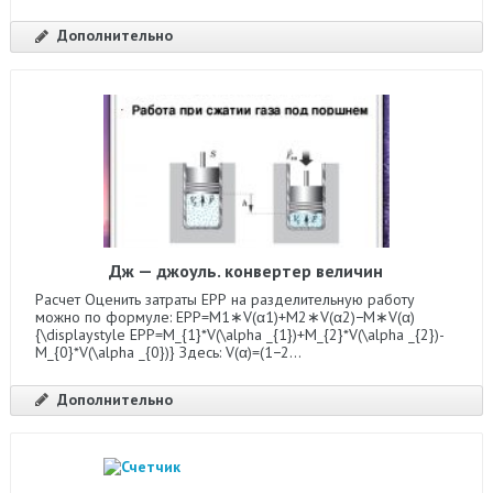
Дополнительно
Дж — джоуль. конвертер величин
Расчет Оценить затраты ЕРР на разделительную работу
можно по формуле: EPP=M1∗V(α1)+M2∗V(α2)−M∗V(α)
{\displaystyle EPP=M_{1}*V(\alpha _{1})+M_{2}*V(\alpha _{2})-
M_{0}*V(\alpha _{0})} Здесь: V(α)=(1−2...
Дополнительно