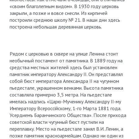
«своим благолепным видом». В 1930 году церковь
закрыли, а позже и вовсе снесли. Из кирпичей
построили среднюю школу № 21. В наши дни здесь
построена небольшая деревянная церковь.
Рядом с церковью в сквере на улице Ленина стоит
необычный постамент от памятника. В 1889 году на
средства местных жителей здесь был установлен
памятник императору Александру II. Он представлял
собой бюст императора Александра II на чугунном
пьедестале, украшенном венками. Высота памятника
составляла примерно 3,5 метра. На пьедестале
имелась надпись «Царю-Мученику Александру II-му
Императору Всероссiйскому, 1-го Марта 1881 года.
Усердиемъ Баранчинского Общества». После прихода
советской власти чугунный бюст пустили на
переплавку. Место на пьедестале занял В.И. Ленин, а
позже памятник красноармейцам. Однако ни один из