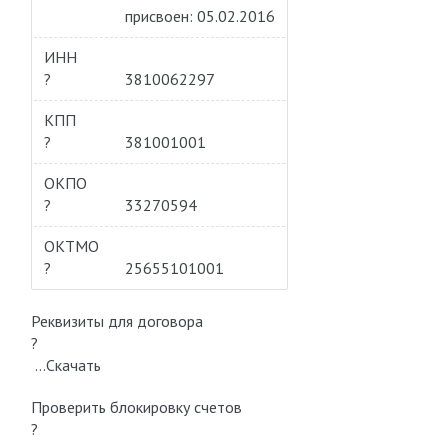
присвоен: 05.02.2016
ИНН
?
3810062297
КПП
?
381001001
ОКПО
?
33270594
ОКТМО
?
25655101001
Реквизиты для договора
?
…Скачать
Проверить блокировку cчетов
?