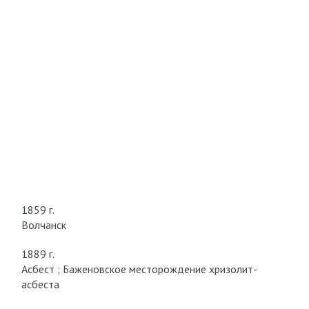
1859 г.
Волчанск
1889 г.
Асбест ; Баженовское месторождение хризолит-
асбеста