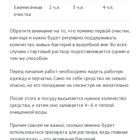
Ежемесячная
2 ч.л.
3 ч.л.
4 ч.л.
очистка
ч
Обратите внимание на то, что помимо первой очистки,
вам еще и нужно будет регулярно поддерживать
количество живых бактерий в выгребной яме. Во всех
случаях стартовый раствор подготавливается одним и
тем же способом
Перед началом работ необходимо надеть рабочую
одежду и перчатки. Само по себе средство не сильно
опасно, но его попадание на слизистую не желательно.
После этого в посуду высыпается нужное количество
средства, и затем оно заливается 4–6 л теплой
очищенной воды
Причем совсем не важно, сколько именно будет
использоваться препарата для раствора, ведь главная
задача воды – это активация бактерий