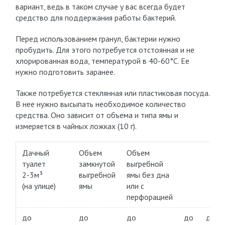
вариант, ведь в таком случае у вас всегда будет
средство для поддержания работы бактерий.
Перед использованием гранул, бактерии нужно
пробудить. Для этого потребуется отстоянная и не
хлорированная вода, температурой в 40-60°С. Ее
нужно подготовить заранее.
Также потребуется стеклянная или пластиковая посуда.
В нее нужно высыпать необходимое количество
средства. Оно зависит от объема и типа ямы и
измеряется в чайных ложках (10 г).
Дачный
Объем
Объем
туалет
замкнутой
выгребной
2-3м³
выгребной
ямы без дна
(на улице)
ямы
или с
перфорацией
до
до
до
до
до