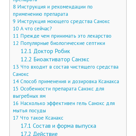
8
Инструкция и рекомендации по
применению препарата
9
Инструкция моющего средства Санокс
10
А что сейчас?
11
Прежде чем принимать это лекарство
12
Популярные биологические септики
12.1
Доктор Робик
12.2
Биоактиватор Санэкс
13
Что входит в состав чистящего средства
Санокс
14
Способ применения и дозировка Ксанакса
15
Особенности препарата Санэкс для
выгребных ям
16
Насколько эффективен гель Санокс для
мытья посуды
17
Что такое Ксанакс
17.1
Состав и форма выпуска
17.2
Действие­