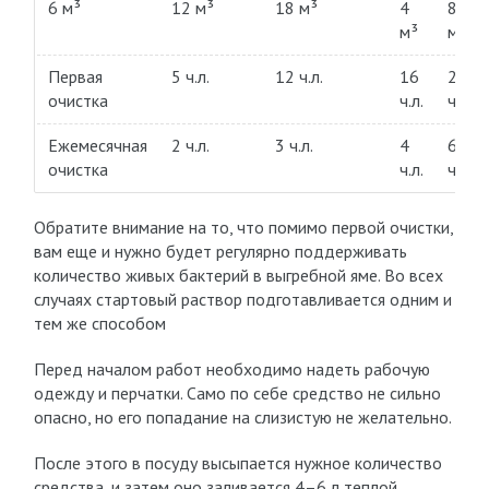
6 м³
12 м³
18 м³
4
8
м³
м³
Первая
5 ч.л.
12 ч.л.
16
20
очистка
ч.л.
ч.л.
Ежемесячная
2 ч.л.
3 ч.л.
4
6
очистка
ч.л.
ч.л.
Обратите внимание на то, что помимо первой очистки,
вам еще и нужно будет регулярно поддерживать
количество живых бактерий в выгребной яме. Во всех
случаях стартовый раствор подготавливается одним и
тем же способом
Перед началом работ необходимо надеть рабочую
одежду и перчатки. Само по себе средство не сильно
опасно, но его попадание на слизистую не желательно.
После этого в посуду высыпается нужное количество
средства, и затем оно заливается 4–6 л теплой