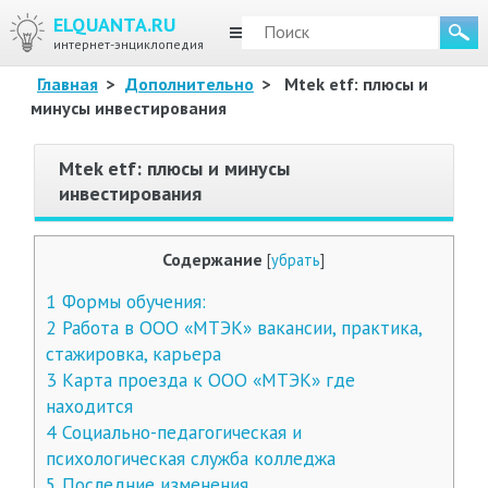
ELQUANTA.RU
МЕНЮ
интернет-энциклопедия
Главная
>
Дополнительно
>
Mtek etf: плюсы и
минусы инвестирования
Mtek etf: плюсы и минусы
инвестирования
Содержание
[
убрать
]
1
Формы обучения:
2
Работа в ООО «МТЭК» вакансии, практика,
стажировка, карьера
3
Карта проезда к ООО «МТЭК» где
находится
4
Социально-педагогическая и
психологическая служба колледжа
5
Последние изменения