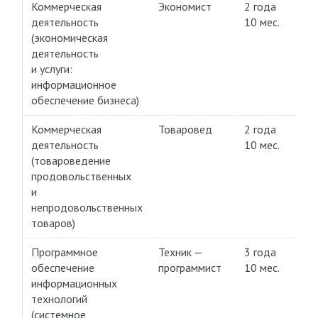
Коммерческая
Экономист
2 года
Пл
деятельность
10 мес.
(экономическая
деятельность
и услуги:
информационное
обеспечение бизнеса)
Коммерческая
Товаровед
2 года
Пл
деятельность
10 мес.
(товароведение
продовольственных
и
непродовольственных
товаров)
Программное
Техник —
3 года
Пл
обеспечение
программист
10 мес.
информационных
технологий
(системное