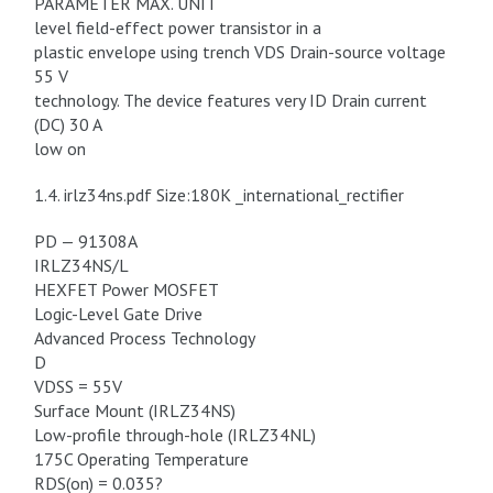
PARAMETER MAX. UNIT
level field-effect power transistor in a
plastic envelope using trench VDS Drain-source voltage
55 V
technology. The device features very ID Drain current
(DC) 30 A
low on
1.4. irlz34ns.pdf Size:180K _international_rectifier
PD — 91308A
IRLZ34NS/L
HEXFET Power MOSFET
Logic-Level Gate Drive
Advanced Process Technology
D
VDSS = 55V
Surface Mount (IRLZ34NS)
Low-profile through-hole (IRLZ34NL)
175C Operating Temperature
RDS(on) = 0.035?