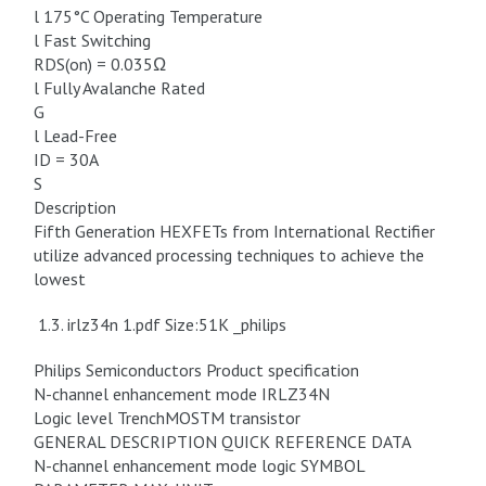
l 175°C Operating Temperature
l Fast Switching
RDS(on) = 0.035Ω
l Fully Avalanche Rated
G
l Lead-Free
ID = 30A
S
Description
Fifth Generation HEXFETs from International Rectifier
utilize advanced processing techniques to achieve the
lowest
1.3. irlz34n 1.pdf Size:51K _philips
Philips Semiconductors Product specification
N-channel enhancement mode IRLZ34N
Logic level TrenchMOSTM transistor
GENERAL DESCRIPTION QUICK REFERENCE DATA
N-channel enhancement mode logic SYMBOL