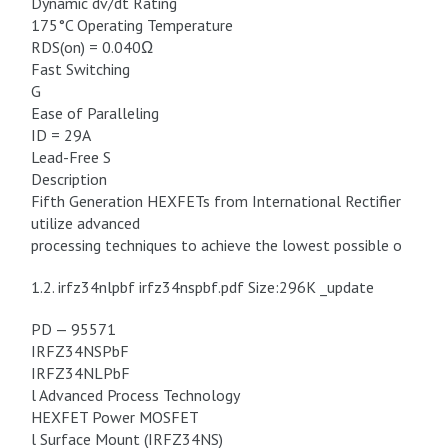
Dynamic dv/dt Rating
175°C Operating Temperature
RDS(on) = 0.040Ω
Fast Switching
G
Ease of Paralleling
ID = 29A
Lead-Free S
Description
Fifth Generation HEXFETs from International Rectifier
utilize advanced
processing techniques to achieve the lowest possible o
1.2. irfz34nlpbf irfz34nspbf.pdf Size:296K _update
PD — 95571
IRFZ34NSPbF
IRFZ34NLPbF
l Advanced Process Technology
HEXFET Power MOSFET
l Surface Mount (IRFZ34NS)