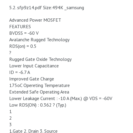
5.2. sfp9z14.pdf Size:494K _samsung
Advanced Power MOSFET
FEATURES
BVDSS = -60 V
Avalanche Rugged Technology
RDS(on) = 0.5
?
Rugged Gate Oxide Technology
Lower Input Capacitance
ID = -6.7 A
Improved Gate Charge
175oC Opereting Temperature
Extended Safe Operating Area
Lower Leakage Current : -10 A (Max.) @ VDS = -60V
Low RDS(ON) : 0.362 ? (Typ.)
1
2
3
1.Gate 2. Drain 3. Source