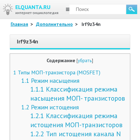
ELQUANTA.RU
МЕНЮ
интернет-энциклопедия
Главная
>
Дополнительно
>
Irf9z34n
Irf9z34n
Содержание
[
убрать
]
1
Типы МОП-транзистора (MOSFET)
1.1
Режим насыщения
1.1.1
Классификация режима
насыщения МОП- транзисторов
1.2
Режим истощения
1.2.1
Классификация режима
истощения МОП-транзисторов
1.2.2
Тип истощения канала N