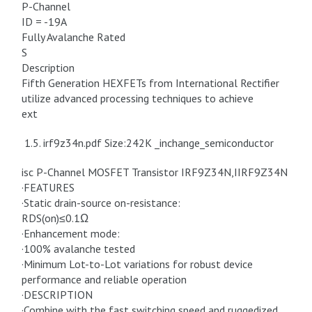
P-Channel
ID = -19A
Fully Avalanche Rated
S
Description
Fifth Generation HEXFETs from International Rectifier
utilize advanced processing techniques to achieve
ext
1.5. irf9z34n.pdf Size:242K _inchange_semiconductor
isc P-Channel MOSFET Transistor IRF9Z34N,IIRF9Z34N
·FEATURES
·Static drain-source on-resistance:
RDS(on)≤0.1Ω
·Enhancement mode:
·100% avalanche tested
·Minimum Lot-to-Lot variations for robust device
performance and reliable operation
·DESCRIPTION
·Combine with the fast switching speed and ruggedized