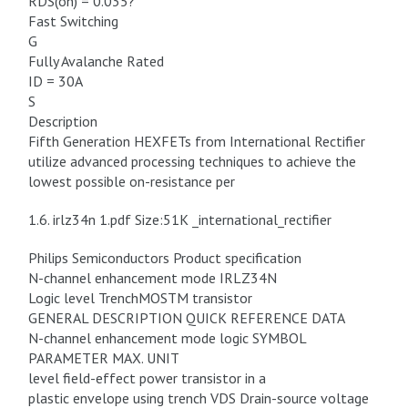
RDS(on) = 0.035?
Fast Switching
G
Fully Avalanche Rated
ID = 30A
S
Description
Fifth Generation HEXFETs from International Rectifier
utilize advanced processing techniques to achieve the
lowest possible on-resistance per
1.6. irlz34n 1.pdf Size:51K _international_rectifier
Philips Semiconductors Product specification
N-channel enhancement mode IRLZ34N
Logic level TrenchMOSTM transistor
GENERAL DESCRIPTION QUICK REFERENCE DATA
N-channel enhancement mode logic SYMBOL
PARAMETER MAX. UNIT
level field-effect power transistor in a
plastic envelope using trench VDS Drain-source voltage