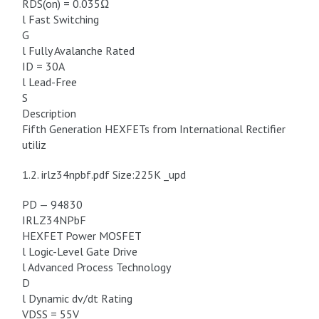
RDS(on) = 0.035Ω
l Fast Switching
G
l Fully Avalanche Rated
ID = 30A
l Lead-Free
S
Description
Fifth Generation HEXFETs from International Rectifier
utiliz
1.2. irlz34npbf.pdf Size:225K _upd
PD — 94830
IRLZ34NPbF
HEXFET Power MOSFET
l Logic-Level Gate Drive
l Advanced Process Technology
D
l Dynamic dv/dt Rating
VDSS = 55V