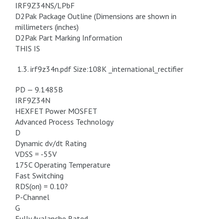
IRF9Z34NS/LPbF
D2Pak Package Outline (Dimensions are shown in
millimeters (inches)
D2Pak Part Marking Information
THIS IS
1.3. irf9z34n.pdf Size:108K _international_rectifier
PD — 9.1485B
IRF9Z34N
HEXFET Power MOSFET
Advanced Process Technology
D
Dynamic dv/dt Rating
VDSS = -55V
175C Operating Temperature
Fast Switching
RDS(on) = 0.10?
P-Channel
G
Fully Avalanche Rated