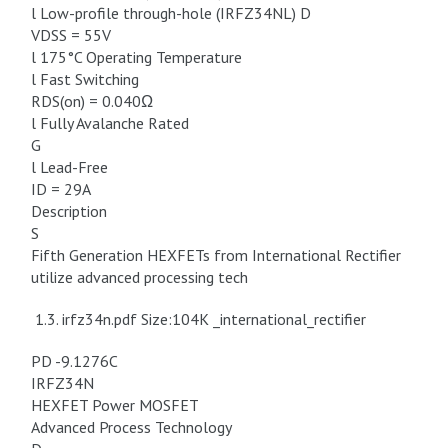
l Low-profile through-hole (IRFZ34NL) D
VDSS = 55V
l 175°C Operating Temperature
l Fast Switching
RDS(on) = 0.040Ω
l Fully Avalanche Rated
G
l Lead-Free
ID = 29A
Description
S
Fifth Generation HEXFETs from International Rectifier
utilize advanced processing tech
1.3. irfz34n.pdf Size:104K _international_rectifier
PD -9.1276C
IRFZ34N
HEXFET Power MOSFET
Advanced Process Technology