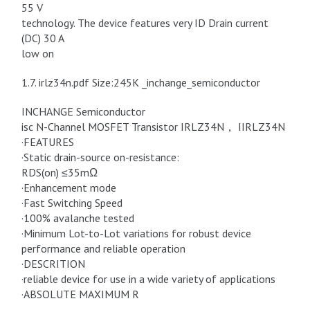
55 V
technology. The device features very ID Drain current
(DC) 30 A
low on
1.7. irlz34n.pdf Size:245K _inchange_semiconductor
INCHANGE Semiconductor
isc N-Channel MOSFET Transistor IRLZ34N， IIRLZ34N
·FEATURES
·Static drain-source on-resistance:
RDS(on) ≤35mΩ
·Enhancement mode
·Fast Switching Speed
·100% avalanche tested
·Minimum Lot-to-Lot variations for robust device
performance and reliable operation
·DESCRITION
·reliable device for use in a wide variety of applications
·ABSOLUTE MAXIMUM R