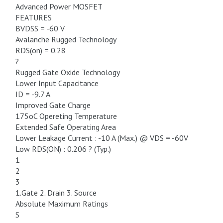
Advanced Power MOSFET
FEATURES
BVDSS = -60 V
Avalanche Rugged Technology
RDS(on) = 0.28
?
Rugged Gate Oxide Technology
Lower Input Capacitance
ID = -9.7 A
Improved Gate Charge
175oC Opereting Temperature
Extended Safe Operating Area
Lower Leakage Current : -10 A (Max.) @ VDS = -60V
Low RDS(ON) : 0.206 ? (Typ.)
1
2
3
1.Gate 2. Drain 3. Source
Absolute Maximum Ratings
S