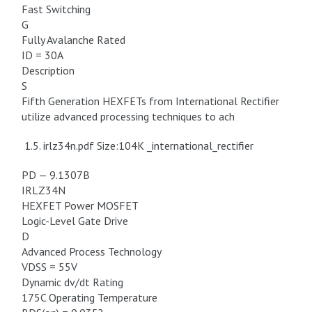
Fast Switching
G
Fully Avalanche Rated
ID = 30A
Description
S
Fifth Generation HEXFETs from International Rectifier
utilize advanced processing techniques to ach
1.5. irlz34n.pdf Size:104K _international_rectifier
PD — 9.1307B
IRLZ34N
HEXFET Power MOSFET
Logic-Level Gate Drive
D
Advanced Process Technology
VDSS = 55V
Dynamic dv/dt Rating
175C Operating Temperature