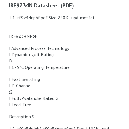
IRF9Z34N Datasheet (PDF)
1.1. irf9z34npbf.pdf Size:240K _upd-mosfet
IRF9Z34NPbF
l Advanced Process Technology
l Dynamic dv/dt Rating
D
l 175°C Operating Temperature
l Fast Switching
l P-Channel
Ω
l Fully Avalanche Rated G
l Lead-Free
Description S
1.2. irf9z34nlpbf irf9z34nspbf.pdf Size:1102K _upd-