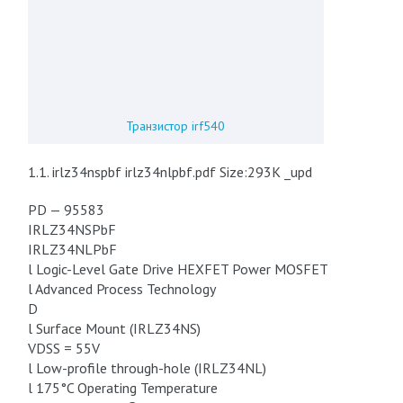
Транзистор irf540
1.1. irlz34nspbf irlz34nlpbf.pdf Size:293K _upd
PD — 95583
IRLZ34NSPbF
IRLZ34NLPbF
l Logic-Level Gate Drive HEXFET Power MOSFET
l Advanced Process Technology
D
l Surface Mount (IRLZ34NS)
VDSS = 55V
l Low-profile through-hole (IRLZ34NL)
l 175°C Operating Temperature