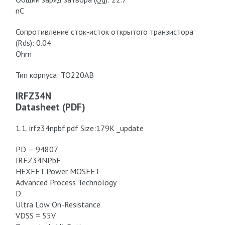
nC
Сопротивление сток-исток открытого транзистора
(Rds): 0.04
Ohm
Тип корпуса: TO220AB
IRFZ34N
Datasheet (PDF)
1.1. irfz34npbf.pdf Size:179K _update
PD — 94807
IRFZ34NPbF
HEXFET Power MOSFET
Advanced Process Technology
D
Ultra Low On-Resistance
VDSS = 55V