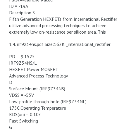
ID = -19A
Description S
Fifth Generation HEXFETs from International Rectifier
utilize advanced processing techniques to achieve
extremely low on-resistance per silicon area. This
1.4. irf9z34ns.pdf Size:162K _international_rectifier
PD — 9.1525
IRF9Z34NS/L
HEXFET Power MOSFET
Advanced Process Technology
D
Surface Mount (IRF9Z34NS)
VDSS = -55V
Low-profile through-hole (IRF9Z34NL)
175C Operating Temperature
RDS(on) = 0.10?
Fast Switching
G