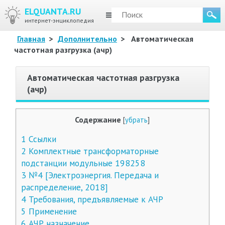
ELQUANTA.RU
МЕНЮ
интернет-энциклопедия
Главная
>
Дополнительно
>
Автоматическая
частотная разгрузка (ачр)
Автоматическая частотная разгрузка
(ачр)
Содержание
[
убрать
]
1
Ссылки
2
Комплектные трансформаторные
подстанции модульные 198258
3
№4 [Электроэнергия. Передача и
распределение, 2018]
4
Требования, предъявляемые к АЧР
5
Применение
6
АЧР назначение