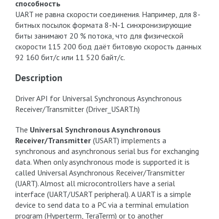
способность
UART не равна скорости соединения. Например, для 8-
битных посылок формата 8-N-1 синхронизирующие
биты занимают 20 % потока, что для физической
скорости 115 200 бод даёт битовую скорость данных
92 160 бит/с или 11 520 байт/с.
Description
Driver API for Universal Synchronous Asynchronous
Receiver/Transmitter (Driver_USART.h)
The
Universal Synchronous Asynchronous
Receiver/Transmitter
(USART) implements a
synchronous and asynchronous serial bus for exchanging
data. When only asynchronous mode is supported it is
called Universal Asynchronous Receiver/Transmitter
(UART). Almost all microcontrollers have a serial
interface (UART/USART peripheral). A UART is a simple
device to send data to a PC via a terminal emulation
program (Hyperterm, TeraTerm) or to another