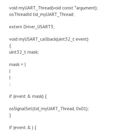
void myUART_Thread(void const *argument);
osThreadId tid_myUART_Thread;
extern Driver_USART3;
void myUSART_callback(uint32_t event)
{
uint32_t mask;
mask = |
|
|
;
if (event & mask) {
osSignalSet(tid_myUART_Thread, 0x01);
}
if (event & ) {