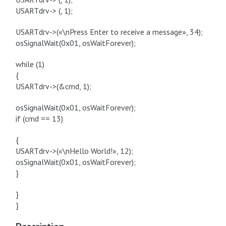
USARTdrv-> (, 1);
USARTdrv->(«\nPress Enter to receive a message», 34);
osSignalWait(0x01, osWaitForever);
while (1)
{
USARTdrv->(&cmd, 1);
osSignalWait(0x01, osWaitForever);
if (cmd == 13)
{
USARTdrv->(«\nHello World!», 12);
osSignalWait(0x01, osWaitForever);
}
}
}