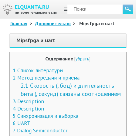
ELQUANTA.RU
МЕНЮ
интернет-энциклопедия
Главная
>
Дополнительно
>
Mipsfpga и uart
Mipsfpga и uart
Содержание
[
убрать
]
1
Список литературы
2
Метод передачи и приёма
2.1
Скорость (, бод) и длительность
бита (, секунд) связаны соотношением
3
Description
4
Description
5
Синхронизация и выборка
6
UART
7
Dialog Semiconductor