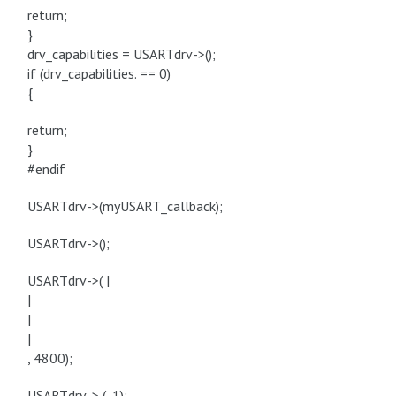
return;
}
drv_capabilities = USARTdrv->();
if (drv_capabilities. == 0)
{
return;
}
#endif
USARTdrv->(myUSART_callback);
USARTdrv->();
USARTdrv->( |
|
|
|
, 4800);
USARTdrv-> (, 1);