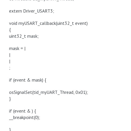
extern Driver_USART3;
void myUSART_callback(uint32_t event)
{
uint32_t mask;
mask = |
|
|
;
if (event & mask) {
osSignalSet(tid_myUART_Thread, 0x01);
}
if (event & ) {
__breakpoint(0);
}