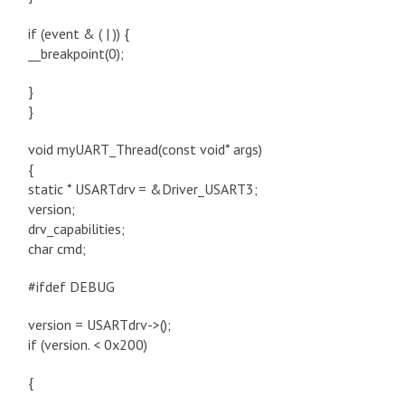
if (event & ( | )) {
__breakpoint(0);
}
}
void myUART_Thread(const void* args)
{
static * USARTdrv = &Driver_USART3;
version;
drv_capabilities;
char cmd;
#ifdef DEBUG
version = USARTdrv->();
if (version. < 0x200)
{