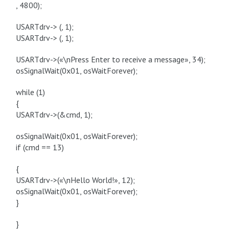
, 4800);
USARTdrv-> (, 1);
USARTdrv-> (, 1);
USARTdrv->(«\nPress Enter to receive a message», 34);
osSignalWait(0x01, osWaitForever);
while (1)
{
USARTdrv->(&cmd, 1);
osSignalWait(0x01, osWaitForever);
if (cmd == 13)
{
USARTdrv->(«\nHello World!», 12);
osSignalWait(0x01, osWaitForever);
}
}