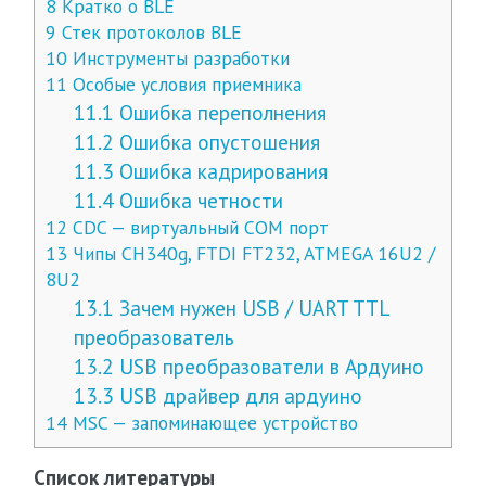
8
Кратко о BLE
9
Стек протоколов BLE
10
Инструменты разработки
11
Особые условия приемника
11.1
Ошибка переполнения
11.2
Ошибка опустошения
11.3
Ошибка кадрирования
11.4
Ошибка четности
12
CDC — виртуальный COM порт
13
Чипы CH340g, FTDI FT232, ATMEGA 16U2 /
8U2
13.1
Зачем нужен USB / UART TTL
преобразователь
13.2
USB преобразователи в Ардуино
13.3
USB драйвер для ардуино
14
MSC — запоминающее устройство
Список литературы