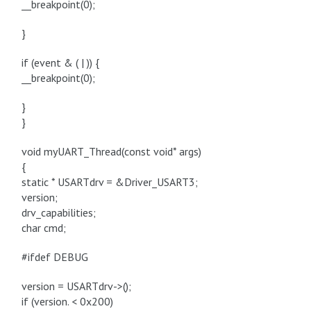
__breakpoint(0);
}
if (event & ( | )) {
__breakpoint(0);
}
}
void myUART_Thread(const void* args)
{
static * USARTdrv = &Driver_USART3;
version;
drv_capabilities;
char cmd;
#ifdef DEBUG
version = USARTdrv->();
if (version. < 0x200)