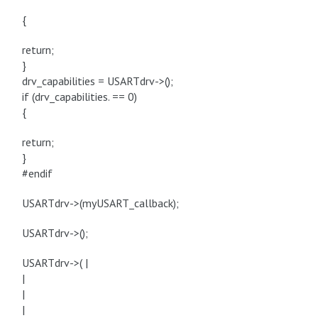
{
return;
}
drv_capabilities = USARTdrv->();
if (drv_capabilities. == 0)
{
return;
}
#endif
USARTdrv->(myUSART_callback);
USARTdrv->();
USARTdrv->( |
|
|
|