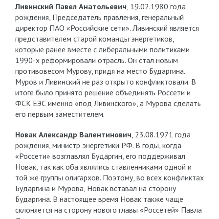
Ливинский Павел Анатольевич
, 19.02.1980 года
рождения, Председатель правления, генеральный
директор ПАО «Российские сети». Ливинский является
представителем старой команды энергетиков,
которые ранее вместе с либеральными политиками
1990-х реформировали отрасль. Он стал новым
противовесом Мурову, придя на место Бударгина.
Муров и Ливинский не раз открыто конфликтовали. В
итоге было принято решение объединять Россети и
ФСК ЕЭС именно «под Ливинского», а Мурова сделать
его первым заместителем.
Новак Александр Валентинович
, 23.08.1971 года
рождения, министр энергетики РФ. В годы, когда
«Россети» возглавлял Бударгин, его поддерживал
Новак, так как оба являлись ставленниками одной и
той же группы олигархов. Поэтому, во всех конфликтах
Бударгина и Мурова, Новак вставал на сторону
Бударгина. В настоящее время Новак также чаще
склоняется на сторону нового главы «Россетей» Павла