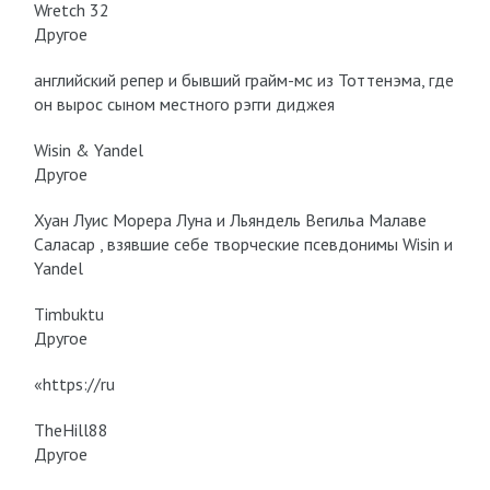
Wretch 32
Другое
английский репер и бывший грайм-мс из Тоттенэма, где
он вырос сыном местного рэгги диджея
Wisin & Yandel
Другое
Хуан Луис Морера Луна и Льяндель Вегильa Малаве
Саласар , взявшие себе творческие псевдонимы Wisin и
Yandel
Timbuktu
Другое
«https://ru
TheHill88
Другое