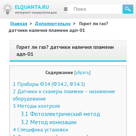
ELQUANTA.RU
МЕНЮ
интернет-энциклопедия
Главная
>
Дополнительно
>
Горит ли газ?
датчики наличия пламени адп-01
Горит ли газ? датчики наличия пламени
адп-01
Содержание
[
убрать
]
1
Приборы Ф34 (Ф34.2, Ф34.3)
2
Датчики и сканеры пламени – назначение
оборудования
3
Методы контроля
3.1
Фотоэлектрический метод
3.2
Метод ионизации
4
Специфика установки