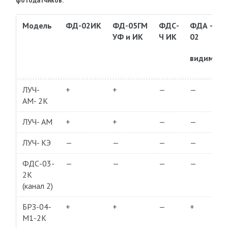
фотодатчиков.
Модель
ФД-02ИК
ФД-05ГМ
ФДС-
ФДА —
УФ и ИК
Ч ИК
02
видимый
ЛУЧ-
+
+
—
—
АМ- 2К
ЛУЧ- АМ
+
+
—
—
ЛУЧ- КЭ
—
—
—
—
ФДС-03-
—
—
—
—
2К
(канал 2)
БРЗ-04-
+
+
—
+
М1-2К