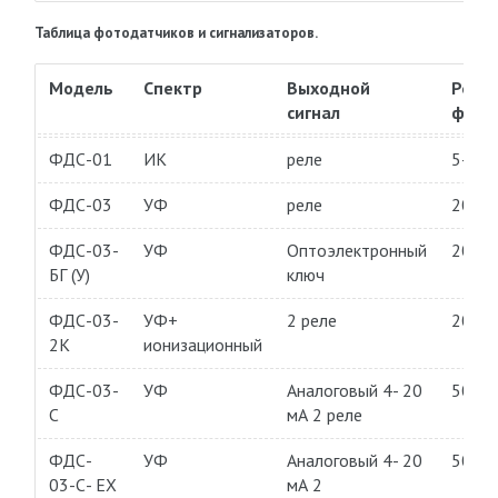
Таблица фотодатчиков и сигнализаторов.
Модель
Спектр
Выходной
Ресур
сигнал
фото
ФДС-01
ИК
реле
5-10 
ФДС-03
УФ
реле
20-30
ФДС-03-
УФ
Оптоэлектронный
20-30
БГ (У)
ключ
ФДС-03-
УФ+
2 реле
20-30
2К
ионизационный
ФДС-03-
УФ
Аналоговый 4- 20
50-80
С
мА 2 реле
ФДС-
УФ
Аналоговый 4- 20
50-80
03-С- EX
мА 2