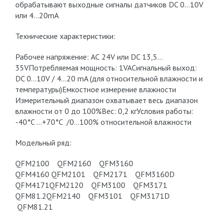
обрабатывают выходные сигналы датчиков DC 0…10V
или 4…20mA
Технические характеристики:
Рабочее напряжение: АС 24V или DC 13,5…
35VПотребляемая мощность: 1VAСигнальный выход:
DC 0…10V / 4…20 mA (для относительной влажности и
температуры)Емкостное измерение влажности
Измерительный диапазон охватывает весь диапазон
влажности от 0 до 100%Вес: 0,2 кгУсловия работы:
-40°C …+70°C /0…100% относительной влажности
Модельный ряд:
QFM2100 QFM2160 QFM3160
QFM4160 QFM2101 QFM2171 QFM3160D
QFM4171QFM2120 QFM3100 QFM3171
QFM81.2QFM2140 QFM3101 QFM3171D
QFM81.21