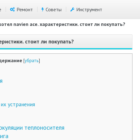
е
Ремонт
Советы
Инструмент
котел navien ace. характеристики. стоит ли покупать?
еристики. стоит ли покупать?
держание
[
убрать
]
я
их устранения
ркуляции теплоносителя
ига