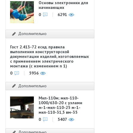
Основы электроники для
начинающих
0
6291
Дополнительно
Гост 2.413-72 ескд. правила
выполнения конструкторской
документации изделий, изготовляемых
с применением электрического
монтажа (с изменением n 1)
0
5936
Дополнительно
Мкп-110м; мкп-110-
1000/630-20 с узлами
м-1-мкп-110-25 м-1-
мкп-110-31,5 вм-35
0
5407
Дополнительно