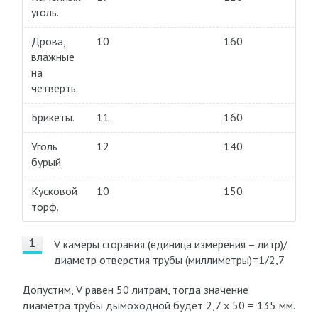
уголь.
Дрова,
10
160
влажные
на
четверть.
Брикеты.
11
160
Уголь
12
140
бурый.
Кусковой
10
150
торф.
V камеры сгорания (единица измерения – литр)/
диаметр отверстия трубы (миллиметры)=1/2,7
Допустим, V равен 50 литрам, тогда значение
диаметра трубы дымоходной будет 2,7 х 50 = 135 мм.