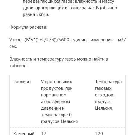
передвигающихся газов; влажность и массу
дров, прогорающих в топке за час В (обычно
равна 5кг\ч).
Формула расчета:
V исх. =(B*V*(1+t/273))/3600, единицы измерения — м3/
сек.
Влажность и температуру газов можно найти в
таблице:
Топливо
V прогоревших
Температура
продуктов, при
газовых
нормальном
отходов,
атмосферном
градусы
давлении и
Цельсия.
температуре 0
градусов Цельсия.
Каменный
17
120