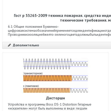
Гост р 53265-2009 техника пожарная. средства ин
технические требования. 
6.1 Общие положения Буквенно-
цифроваясистемаобозначенийприменяетсядляидентификацииотде
Проводникисизоляциейжелто-зеленогоцветадолжныбытьидентифи
Дополнительно
Дисторшн
Устройства и программы Boss DS-1 Distortion Гитарные
«исказители» могут быть выполнены в виде: педали