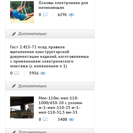
Основы электроники для
начинающих
0
6291
Дополнительно
Гост 2.413-72 ескд. правила
выполнения конструкторской
документации изделий, изготовляемых
с применением электрического
монтажа (с изменением n 1)
0
5936
Дополнительно
Мкп-110м; мкп-110-
1000/630-20 с узлами
м-1-мкп-110-25 м-1-
мкп-110-31,5 вм-35
0
5408
Дополнительно