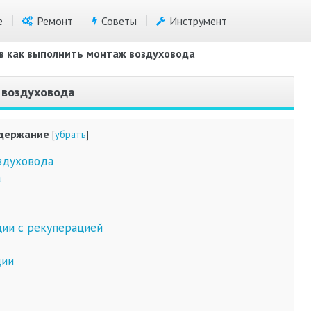
е
Ремонт
Советы
Инструмент
ов как выполнить монтаж воздуховода
 воздуховода
держание
[
убрать
]
здуховода
а
ии с рекуперацией
ции