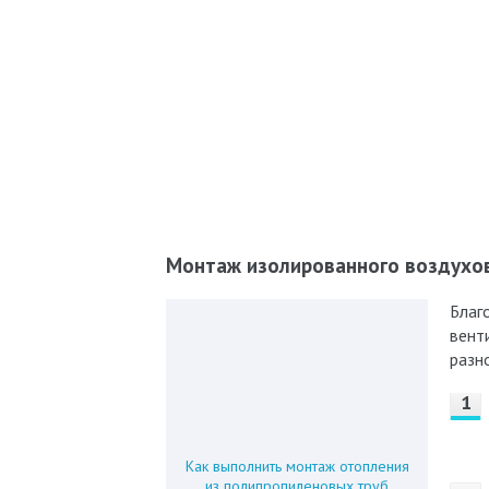
Монтаж изолированного воздухо
Благ
вент
разн
Как выполнить монтаж отопления
из полипропиленовых труб