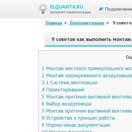
ELQUANTA.RU
Подключени
интернет-энциклопедия
Главная
>
Дополнительно
>
9 совет
9 советов как выполнить монтаж
Со
1
Монтаж жесткого прямоугольного во
2
Монтаж изолированного воздуховод
3
1 Система вентиляции
4
Проектирование
5
Монтаж приточно-вытяжной вентиляц
6
Выбор воздуховода
7
Монтаж приточно-вытяжной вентиля
8
Устройство и принцип работы
9
Нормативная документация
10
Монтаж фанкойлов