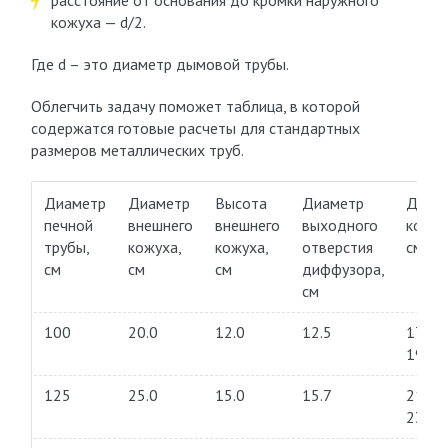
расстояние от основания до кромки наружного
кожуха — d/2.
Где d – это диаметр дымовой трубы.
Облегчить задачу поможет таблица, в которой
содержатся готовые расчеты для стандартных
размеров металлических труб.
Диаметр
Диаметр
Высота
Диаметр
Диам
печной
внешнего
внешнего
выходного
колпа
трубы,
кожуха,
кожуха,
отверстия
см
см
см
см
диффузора,
см
100
20.0
12.0
12.5
17.0…
19.0
125
25.0
15.0
15.7
21.2…
23.8