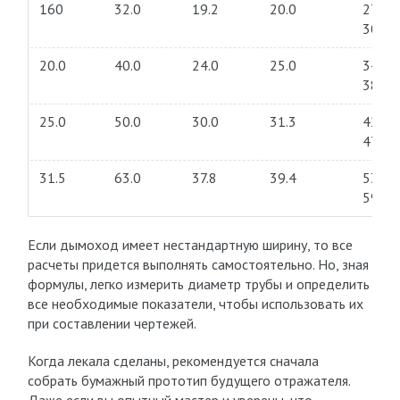
160
32.0
19.2
20.0
27.2…
30.4
20.0
40.0
24.0
25.0
34.0…
38.0
25.0
50.0
30.0
31.3
42.5…
47.5
31.5
63.0
37.8
39.4
53.6–
59.9
Если дымоход имеет нестандартную ширину, то все
расчеты придется выполнять самостоятельно. Но, зная
формулы, легко измерить диаметр трубы и определить
все необходимые показатели, чтобы использовать их
при составлении чертежей.
Когда лекала сделаны, рекомендуется сначала
собрать бумажный прототип будущего отражателя.