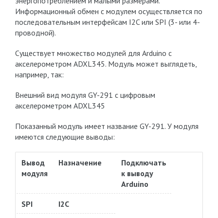
энергопотреблением и малыми размерами.
Информационный обмен с модулем осуществляется по
последовательным интерфейсам I2C или SPI (3- или 4-
проводной).
Существует множество модулей для Arduino с
акселерометром ADXL345. Модуль может выглядеть,
например, так:
Внешний вид модуля GY-291 с цифровым
акселерометром ADXL345
Показанный модуль имеет название GY-291. У модуля
имеются следующие выводы:
Вывод
Назначение
Подключать
модуля
к выводу
Arduino
SPI
I2C