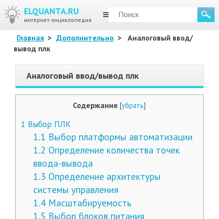
ELQUANTA.RU
МЕНЮ
интернет-энциклопедия
Главная
>
Дополнительно
>
Аналоговый ввод/
вывод плк
Аналоговый ввод/вывод плк
Содержание
[
убрать
]
1
Выбор ПЛК
1.1
Выбор платформы автоматизации
1.2
Определение количества точек
ввода-вывода
1.3
Определение архитектуры
системы управления
1.4
Масштабируемость
1.5
Выбор блоков питания