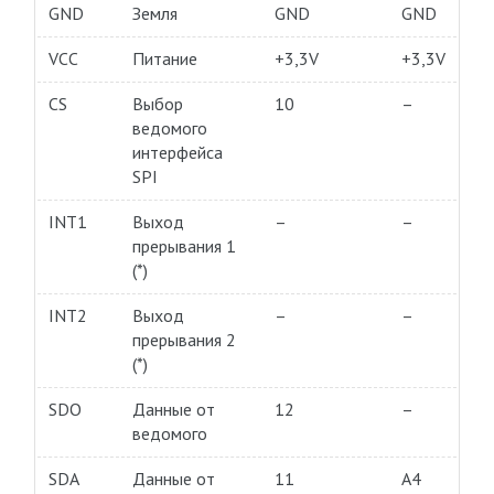
GND
Земля
GND
GND
VCC
Питание
+3,3V
+3,3V
CS
Выбор
10
–
ведомого
интерфейса
SPI
INT1
Выход
–
–
прерывания 1
(*)
INT2
Выход
–
–
прерывания 2
(*)
SDO
Данные от
12
–
ведомого
SDA
Данные от
11
A4