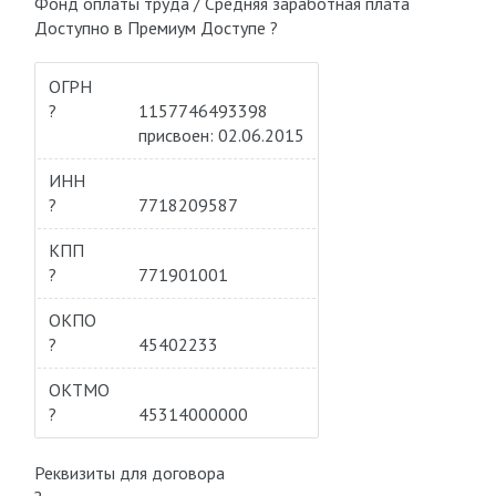
Фонд оплаты труда / Средняя заработная плата
Доступно в Премиум Доступе ?
ОГРН
?
1157746493398
присвоен: 02.06.2015
ИНН
?
7718209587
КПП
?
771901001
ОКПО
?
45402233
ОКТМО
?
45314000000
Реквизиты для договора