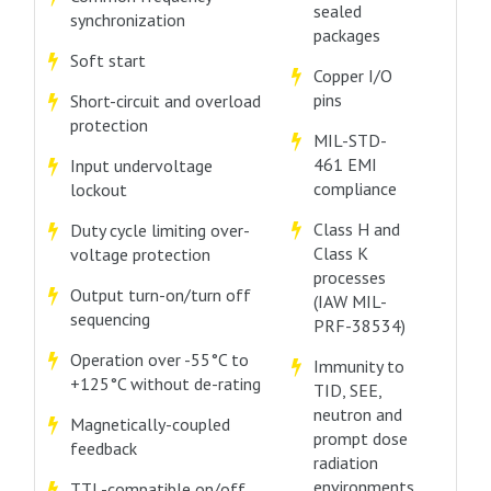
sealed
synchronization
packages
Soft start
Copper I/O
pins
Short-circuit and overload
protection
MIL-STD-
461 EMI
Input undervoltage
compliance
lockout
Class H and
Duty cycle limiting over-
Class K
voltage protection
processes
Output turn-on/turn off
(IAW MIL-
sequencing
PRF-38534)
Operation over -55°C to
Immunity to
+125°C without de-rating
TID, SEE,
neutron and
Magnetically-coupled
prompt dose
feedback
radiation
environments
TTL-compatible on/off