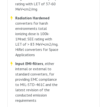
rating with LET of 37-60
MeV•cm2/mg
Radiation Hardened
converters for harsh
environments total
ionizing dose is 100k-
1Mrad; SEE rating with
LET of > 83 MeV•cm2/mg.
HiRel converters for Space
Applications
Input EMI-filters
, either
internal or external to
standard converters, for
providing EMC compliance
to MIL-STD-461C and the
latest revision of the
conducted emission
requirements