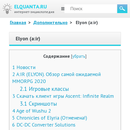
ELQUANTA.RU
МЕНЮ
интернет-энциклопедия
Главная
>
Дополнительно
>
Elyon (a:ir)
Elyon (a:ir)
Содержание
[
убрать
]
1
Новости
2
A:IR (ELYON). Обзор самой ожидаемой
MMORPG 2020
2.1
Игровые классы
3
Скачать клиент игры Ascent: Infinite Realm
3.1
Скриншоты
4
Age of Wushu 2
5
Chronicles of Elyria (Отменена!)
6
DC-DC Converter Solutions