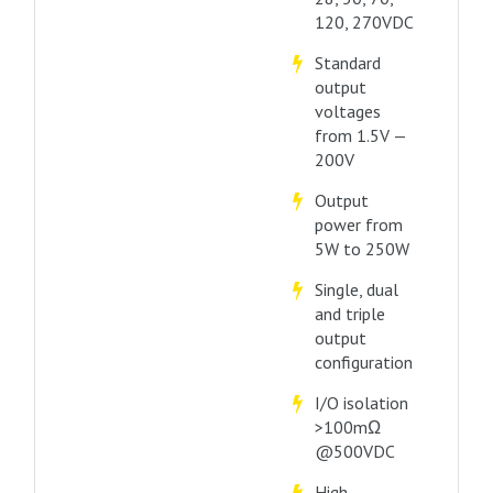
120, 270VDC
Standard
output
voltages
from 1.5V —
200V
Output
power from
5W to 250W
Single, dual
and triple
output
configuration
I/O isolation
>100mΩ
@500VDC
High