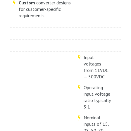
Custom
converter designs
for customer-specific
requirements
Input
voltages
from 11VDC
— 500VDC
Operating
input voltage
ratio typically
3:1
Nominal
inputs of 15,
28, 50, 70,