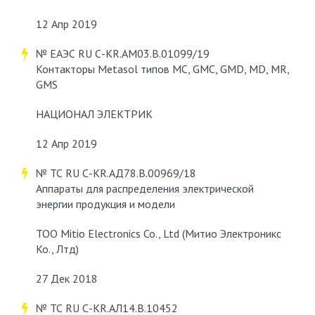
12 Апр 2019
№ ЕАЭС RU С-KR.АМ03.В.01099/19
Контакторы Metasol типов MC, GMC, GMD, MD, MR,
GMS
НАЦИОНАЛ ЭЛЕКТРИК
12 Апр 2019
№ ТС RU С-KR.АД78.В.00969/18
Аппараты для распределения электрической
энергии продукция и модели
ТОО Mitio Electronics Co., Ltd (Митио Электроникс
Ко., Лтд)
27 Дек 2018
№ ТС RU С-KR.АЛ14.В.10452