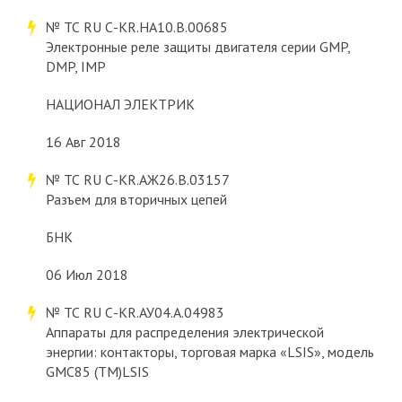
№ ТС RU С-KR.НА10.В.00685
Электронные реле защиты двигателя серии GMP,
DMP, IMP
НАЦИОНАЛ ЭЛЕКТРИК
16 Авг 2018
№ ТС RU С-KR.АЖ26.В.03157
Разъем для вторичных цепей
БНК
06 Июл 2018
№ ТС RU С-KR.АУ04.А.04983
Аппараты для распределения электрической
энергии: контакторы, торговая марка «LSIS», модель
GMC85 (ТМ)LSIS