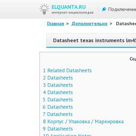
ELQUANTA.RU
Подключени
интернет-энциклопедия
Главная
>
Дополнительно
>
Datashe
Datasheet texas instruments lm
Со
1
Related Datasheets
2
Datasheets
3
Datasheets
4
Datasheets
5
Datasheets
6
Datasheets
7
Datasheets
8
Корпус / Упаковка / Маркировка
9
Datasheets
10
Application Notes