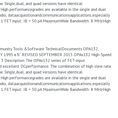
. Single,dual, and quad versions have identical
. High performancegrades are available in the single and dual
audio, dataacquisitionandcommunicationsapplications,especially
d. 1 FET input: IB = 50 pA MaximumWide Bandwidth: 8 MHzHigh
munity Tools &Software TechnicalDocuments OPA132,
Y 1995 вЂ“ REVISED SEPTEMBER 2015 OPAx132 High-Speed
 3 Description The OPAx132 series of FET-input
nd excellent DCperformance. The combination of high slew rate
. Single,dual, and quad versions have identical
. High performancegrades are available in the single and dual
audio, dataacquisitionandcommunicationsapplications,especially
d. 1 FET input: IB = 50 pA MaximumWide Bandwidth: 8 MHzHigh