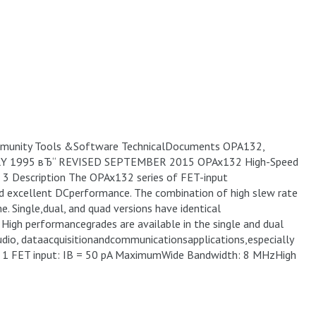
munity Tools &Software TechnicalDocuments OPA132,
Y 1995 вЂ“ REVISED SEPTEMBER 2015 OPAx132 High-Speed
 3 Description The OPAx132 series of FET-input
nd excellent DCperformance. The combination of high slew rate
. Single,dual, and quad versions have identical
. High performancegrades are available in the single and dual
audio, dataacquisitionandcommunicationsapplications,especially
d. 1 FET input: IB = 50 pA MaximumWide Bandwidth: 8 MHzHigh