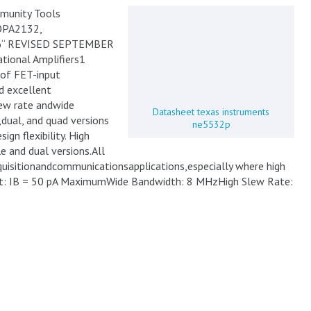
munity Tools
OPA2132,
Ђ“ REVISED SEPTEMBER
ional Amplifiers1
 of FET-input
d excellent
ew rate andwide
Datasheet texas instruments
,dual, and quad versions
ne5532p
gn flexibility. High
e and dual versions.All
cquisitionandcommunicationsapplications,especially where high
put: IB = 50 pA MaximumWide Bandwidth: 8 MHzHigh Slew Rate: