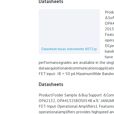
Datasheets
Prod
&Sof
OPA4
2015
Featu
opera
DCper
Datasheet texas instruments tl072cp
bandw
have 
performancegrades are available in the singl
dataacquisitionandcommunicationsapplicatio
FET input: IB = 50 pA MaximumWide Bandw
Datasheets
ProductFolder Sample &Buy Support &Com
OPA2132, OPA4132SBOS054B вЂ“ JANUAR
FET-Input Operational Amplifiers1 Features
operationalamplifiers provides highspeed a