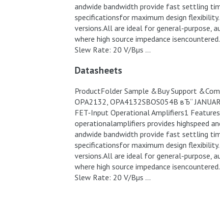
andwide bandwidth provide fast settling time
specificationsfor maximum design flexibility
versions.All are ideal for general-purpose, 
where high source impedance isencountere
Slew Rate: 20 V/Вµs …
Datasheets
ProductFolder Sample &Buy Support &Com
OPA2132, OPA4132SBOS054B вЂ“ JANUAR
FET-Input Operational Amplifiers1 Features
operationalamplifiers provides highspeed a
andwide bandwidth provide fast settling time
specificationsfor maximum design flexibility
versions.All are ideal for general-purpose, 
where high source impedance isencountere
Slew Rate: 20 V/Вµs …