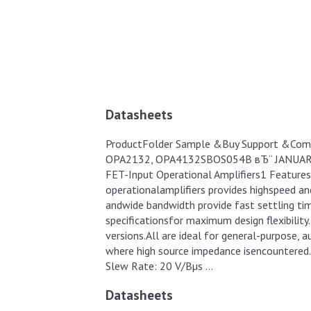
Datasheets
ProductFolder Sample &Buy Support &Com
OPA2132, OPA4132SBOS054B вЂ“ JANUAR
FET-Input Operational Amplifiers1 Features
operationalamplifiers provides highspeed a
andwide bandwidth provide fast settling time
specificationsfor maximum design flexibility
versions.All are ideal for general-purpose, 
where high source impedance isencountere
Slew Rate: 20 V/Вµs …
Datasheets