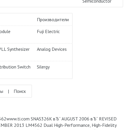
Semiconductor
Производители
odule
Fuji Electric
LL Synthesizer
Analog Devices
ribution Switch
Silergy
кты | Поиск
62www.ti.com SNAS326K вЂ“ AUGUST 2006 вЂ“ REVISED
MBER 2013 LM4562 Dual High-Performance, High-Fidelity