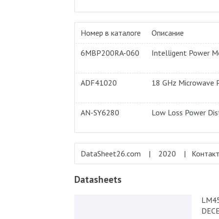
Номер в каталоге
Описание
6MBP200RA-060
Intelligent Power M
ADF41020
18 GHz Microwave P
AN-SY6280
Low Loss Power Dist
DataSheet26.com | 2020 | Конта
Datasheets
LM45
DECE