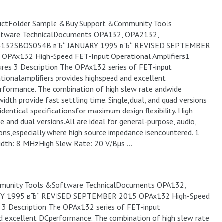
uctFolder Sample &Buy Support &Community Tools
tware TechnicalDocuments OPA132, OPA2132,
132SBOS054B вЂ“ JANUARY 1995 вЂ“ REVISED SEPTEMBER
 OPAx132 High-Speed FET-Input Operational Amplifiers1
res 3 Description The OPAx132 series of FET-input
tionalamplifiers provides highspeed and excellent
formance. The combination of high slew rate andwide
idth provide fast settling time. Single,dual, and quad versions
identical specificationsfor maximum design flexibility. High
e and dual versions.All are ideal for general-purpose, audio,
ns,especially where high source impedance isencountered. 1
idth: 8 MHzHigh Slew Rate: 20 V/Вµs …
munity Tools &Software TechnicalDocuments OPA132,
Y 1995 вЂ“ REVISED SEPTEMBER 2015 OPAx132 High-Speed
 3 Description The OPAx132 series of FET-input
nd excellent DCperformance. The combination of high slew rate