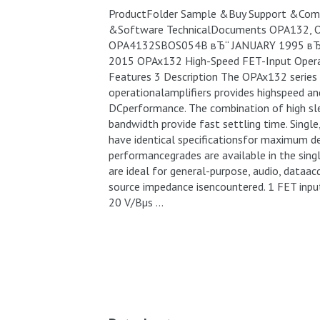
ProductFolder Sample &Buy Support &Com
&Software TechnicalDocuments OPA132, 
OPA4132SBOS054B вЂ“ JANUARY 1995 в
2015 OPAx132 High-Speed FET-Input Operat
Features 3 Description The OPAx132 series
operationalamplifiers provides highspeed an
DCperformance. The combination of high sl
bandwidth provide fast settling time. Single
have identical specificationsfor maximum desi
performancegrades are available in the singl
are ideal for general-purpose, audio, dataa
source impedance isencountered. 1 FET in
20 V/Вµs …