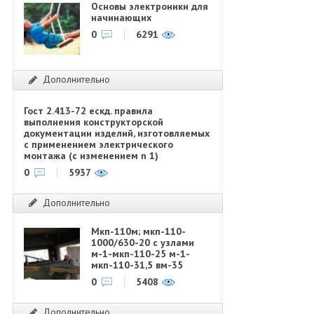
Основы электроники для
начинающих
0
6291
Дополнительно
Гост 2.413-72 ескд. правила
выполнения конструкторской
документации изделий, изготовляемых
с применением электрического
монтажа (с изменением n 1)
0
5937
Дополнительно
Мкп-110м; мкп-110-
1000/630-20 с узлами
м-1-мкп-110-25 м-1-
мкп-110-31,5 вм-35
0
5408
Дополнительно