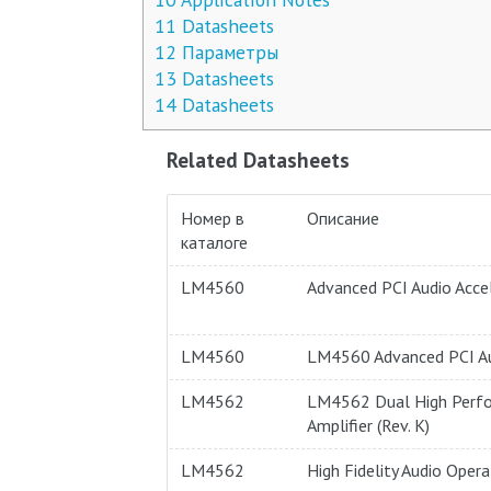
11
Datasheets
12
Параметры
13
Datasheets
14
Datasheets
Related Datasheets
Номер в
Описание
каталоге
LM4560
Advanced PCI Audio Acce
LM4560
LM4560 Advanced PCI Au
LM4562
LM4562 Dual High Perfor
Amplifier (Rev. K)
LM4562
High Fidelity Audio Opera