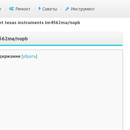
е
Ремонт
Советы
Инструмент
et texas instruments lm4562ma/nopb
4562ma/nopb
держание
[
убрать
]