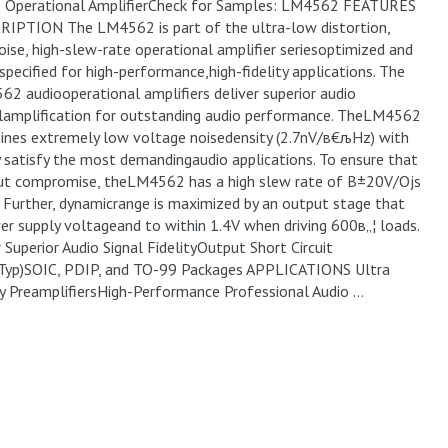
o Operational AmplifierCheck for Samples: LM4562 FEATURES
RIPTION The LM4562 is part of the ultra-low distortion,
ise, high-slew-rate operational amplifier seriesoptimized and
 specified for high-performance,high-fidelity applications. The
2 audiooperational amplifiers deliver superior audio
lamplification for outstanding audio performance. TheLM4562
nes extremely low voltage noisedensity (2.7nV/в€љHz) with
satisfy the most demandingaudio applications. To ensure that
out compromise, theLM4562 has a high slew rate of В±20V/Ојs
 Further, dynamicrange is maximized by an output stage that
wer supply voltageand to within 1.4V when driving 600в„¦ loads.
Superior Audio Signal FidelityOutput Short Circuit
yp)SOIC, PDIP, and TO-99 Packages APPLICATIONS Ultra
ty PreamplifiersHigh-Performance Professional Audio …