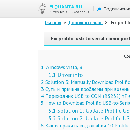
ELQUANTA.RU
Подключени
интернет-энциклопедия
Главная
>
Дополнительно
>
Fix proli
Fix prolific usb to serial comm po
Со
1
Windows Vista, 8
1.1
Driver info
2
Solution 3: Manually Download Prolific
3
Суть и причина проблемы при возник
4
Переходник USB to COM (RS232) YP-
5
How to Download Prolific USB-to-Seri
5.1
Solution 1: Update Prolific US
5.2
Solution 2: Update Prolific US
6
Как исправить код ошибки 10 Prolif