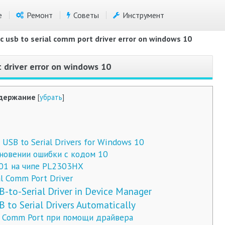
е
Ремонт
Советы
Инструмент
fic usb to serial comm port driver error on windows 10
rt driver error on windows 10
держание
[
убрать
]
 USB to Serial Drivers for Windows 10
новении ошибки с кодом 10
01 на чипе PL2303HX
al Comm Port Driver
B-to-Serial Driver in Device Manager
B to Serial Drivers Automatically
ic Comm Port при помощи драйвера