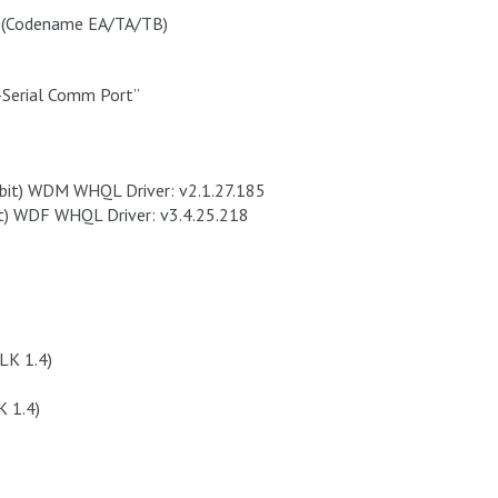
ips (Codename EA/TA/TB)
-Serial Comm Port”
it) WDM WHQL Driver: v2.1.27.185
t) WDF WHQL Driver: v3.4.25.218
LK 1.4)
K 1.4)