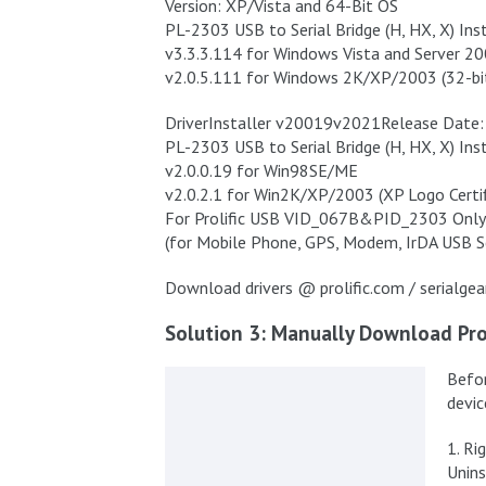
Version: XP/Vista and 64-Bit OS
PL-2303 USB to Serial Bridge (H, HX, X) Ins
v3.3.3.114 for Windows Vista and Server 200
v2.0.5.111 for Windows 2K/XP/2003 (32-bi
DriverInstaller v20019v2021Release Date
PL-2303 USB to Serial Bridge (H, HX, X) Ins
v2.0.0.19 for Win98SE/ME
v2.0.2.1 for Win2K/XP/2003 (XP Logo Certif
For Prolific USB VID_067B&PID_2303 Only
(for Mobile Phone, GPS, Modem, IrDA USB Se
Download drivers @ prolific.com / serialgea
Solution 3: Manually Download Prol
Befor
device
1. Ri
Unins