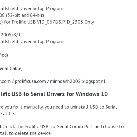
tallshield Driver Setup Program
8 (32-bit and 64-bit)
t) for Prolific USB VID_067B&PID_2303 Only
: 2005/8/11
tallshield Driver Setup Program
ied)
rial Cable)
r.com / prolificusa.com / minhdanh2002.blogspot.nl
ific USB to Serial Drivers for Windows 10
e you fix it manually, you need to uninstall USB to Serial
 at first.
ght-click the Prolific USB-to-Serial Comm Port and choose to
tall to delete the device.