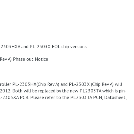
-2303HXA and PL-2303X EOL chip versions.
Rev A) Phase out Notice
ntroller PL-2303HX(Chip Rev A) and PL-2303X (Chip Rev A) will
 2012. Both will be replaced by the new PL2303TA which is pin-
L-2303XA PCB. Please refer to the PL2303TA PCN, Datasheet,