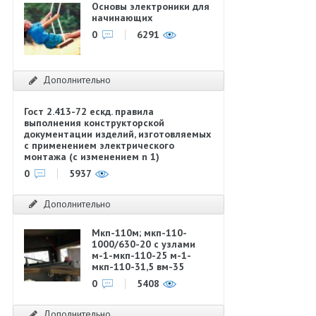
Основы электроники для
начинающих
0
6291
Дополнительно
Гост 2.413-72 ескд. правила
выполнения конструкторской
документации изделий, изготовляемых
с применением электрического
монтажа (с изменением n 1)
0
5937
Дополнительно
Мкп-110м; мкп-110-
1000/630-20 с узлами
м-1-мкп-110-25 м-1-
мкп-110-31,5 вм-35
0
5408
Дополнительно