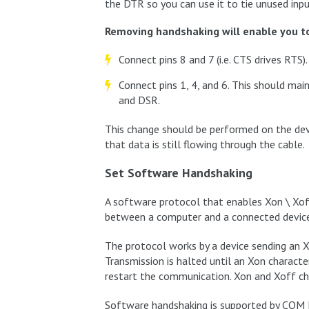
the DTR so you can use it to tie unused inpu
Removing handshaking will enable you to
Connect pins 8 and 7 (i.e. CTS drives RTS).
Connect pins 1, 4, and 6. This should mai
and DSR.
This change should be performed on the devi
that data is still flowing through the cable.
Set Software Handshaking
A software protocol that enables Xon \ Xof
between a computer and a connected device
The protocol works by a device sending an X
Transmission is halted until an Xon characte
restart the communication. Xon and Xoff cha
Software handshaking is supported by COM Por