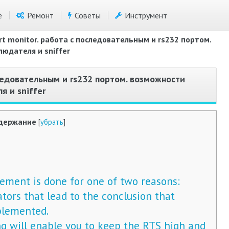
е
Ремонт
Советы
Инструмент
ort monitor. работа с последовательным и rs232 портом.
юдателя и sniffer
оследовательным и rs232 портом. возможности
я и sniffer
держание
[
убрать
]
ment is done for one of two reasons:
tors that lead to the conclusion that
plemented.
 will enable you to keep the RTS high and