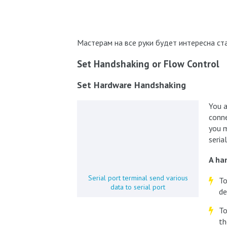
Мастерам на все руки будет интересна с
Set Handshaking or Flow Control
Set Hardware Handshaking
You a
conne
you m
seria
A ha
Serial port terminal send various
To
data to serial port
de
To
th