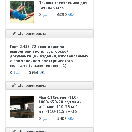
Основы электроники для
начинающих
0
6290
Дополнительно
Гост 2.413-72 ескд. правила
выполнения конструкторской
документации изделий, изготовляемых
с применением электрического
монтажа (с изменением n 1)
0
5936
Дополнительно
Мкп-110м; мкп-110-
1000/630-20 с узлами
м-1-мкп-110-25 м-1-
мкп-110-31,5 вм-35
0
5407
Дополнительно