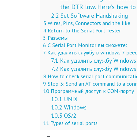
the DTR low. Here’s how to 
2.2
Set Software Handshaking
3
Wires, Pins, Connectors and the like
4
Return to the Serial Port Tester
5
Разъёмы
6
С Serial Port Monitor вы сможете:
7
Как удалить службу в windows 7 рее
7.1
Как удалить службу Windows
7.2
Как удалить службу Windows 
8
How to check serial port communicatio
9
Step 3: Send an AT command to a con
10
Программный доступ к СОМ-порту
10.1
UNIX
10.2
Windows
10.3
OS/2
11
Types of serial ports