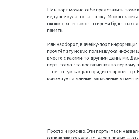
Ну и порт можно себе представить тоже ка
ведущее куда-то за стенку. Можно записа
окошко, хотя какое-то время будет находи
памяти.
Или наоборот, в ячейку-порт информация 
прочтёт эту новую появившуюся информаци
вместе с какими-то другими данными. Даже
порт, тогда эта поступившая по первому 
— ну это уж как распорядится процессор.
командует и данные, записанные в памяти
Просто и красиво. Эти порты так и назва
отправляются куда-то, через другие — от