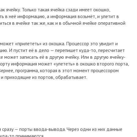
к ячейку. Только такая ячейка сзади имеет окошко,
ть в неё информацию, а информация возьмёт, и улетит в
ться в ячейке так же, как и в обычной ячейке оперативной
может «прилететь» из окошка. Процессор это увидит и
ю. И пустит её в дело — перепишет куда-то, пересчитает
 может записать её в другую ячейку. Или в другую ячейку-
порту информация может «улететь» в окошко второго порта,
 Вернее, программа, которая в этот момент процессором
 и приходящие из портов, обрабатывает.
ли сразу — порты ввода-вывода. Через одни из них данные
куда-то принимаются.