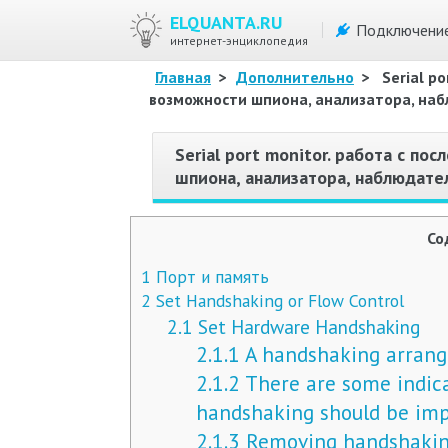
ELQUANTA.RU
Подключени
интернет-энциклопедия
Главная
>
Дополнительно
>
Serial p
возможности шпиона, анализатора, набл
Serial port monitor. работа с п
шпиона, анализатора, наблюдател
Со
1
Порт и память
2
Set Handshaking or Flow Control
2.1
Set Hardware Handshaking
2.1.1
A handshaking arrange
2.1.2
There are some indica
handshaking should be im
2.1.3
Removing handshaking