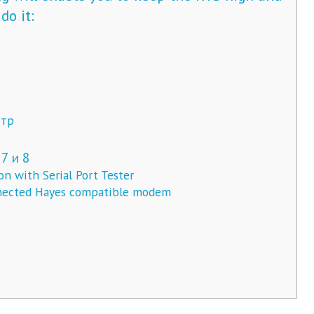
do it:
стр
7 и 8
n with Serial Port Tester
nected Hayes compatible modem