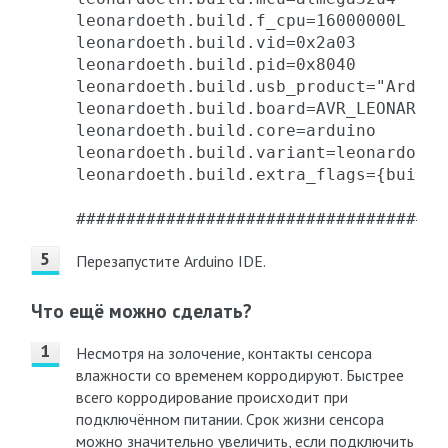
leonardoeth.build.f_cpu=16000000L

leonardoeth.build.vid=0x2a03

leonardoeth.build.pid=0x8040

leonardoeth.build.usb_product="Arduin
leonardoeth.build.board=AVR_LEONARDO

leonardoeth.build.core=arduino

leonardoeth.build.variant=leonardo

leonardoeth.build.extra_flags={build.
#####################################
Перезапустите Arduino IDE.
Что ещё можно сделать?
Несмотря на золочение, контакты сенсора
влажности со временем корродируют. Быстрее
всего корродирование происходит при
подключённом питании. Срок жизни сенсора
можно значительно увеличить, если подключить