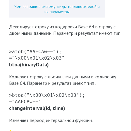
Чем заправить систему: виды теплоносителей и
их параметры
Декодирует строку из кодировки Base 64 в строку с
двоичными данными. Параметр и результат имеют тип
.
>atob("AAECAw==");

="\x00\x01\x02\x03"
btoa(binaryData)
Кодирует строку с двоичными данными в кодировку
Base 64. Параметр и результат имеют тип .
>btoa("\x00\x01\x02\x03");

="AAECAw=="
changeInterval(id, time)
Изменяет период интервальной функции.