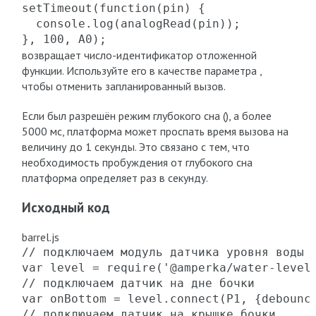
setTimeout(function(pin) {

  console.log(analogRead(pin));

}, 100, A0);
возвращает число-идентификатор отложенной
функции. Используйте его в качестве параметра ,
чтобы отменить запланированный вызов.
Если был разрешён режим глубокого сна (), а более
5000 мс, платформа может проспать время вызова на
величину до 1 секунды. Это связано с тем, что
необходимость пробуждения от глубокого сна
платформа определяет раз в секунду.
Исходный код
barrel.js
// подключаем модуль датчика уровня воды

var level = require('@amperka/water-level'
// подключаем датчик на дне бочки

var onBottom = level.connect(P1, {debounce
// подключаем датчик на крышке бочки
