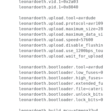
leonardoeth.vid.1=0x2a03

leonardoeth.pid.1=0x8040

leonardoeth.upload.tool=avrdude

leonardoeth.upload.protocol=avr109

leonardoeth.upload.maximum_size=28672

leonardoeth.upload.maximum_data_size=2
leonardoeth.upload.speed=57600

leonardoeth.upload.disable_flushing=tr
leonardoeth.upload.use_1200bps_touch=t
leonardoeth.upload.wait_for_upload_por
leonardoeth.bootloader.tool=avrdude

leonardoeth.bootloader.low_fuses=0xff

leonardoeth.bootloader.high_fuses=0xd8
leonardoeth.bootloader.extended_fuses=
leonardoeth.bootloader.file=caterinaC
leonardoeth.bootloader.unlock_bits=0x3
leonardoeth.bootloader.lock_bits=0x2F

leonardoeth.build.mcu=atmega32u4
