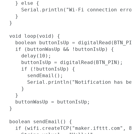
  } else {

    Serial.println("Wi-Fi connection error
  }

}

void loop(void) {

  boolean buttonIsUp = digitalRead(BTN_PIN
  if (buttonWasUp && !buttonIsUp) {

    delay(10);

    buttonIsUp = digitalRead(BTN_PIN);

    if (!buttonIsUp) {

      sendEmail();

      Serial.println("Notification has bee
    }

  }

  buttonWasUp = buttonIsUp;

}

boolean sendEmail() {

  if (wifi.createTCP("maker.ifttt.com", 80