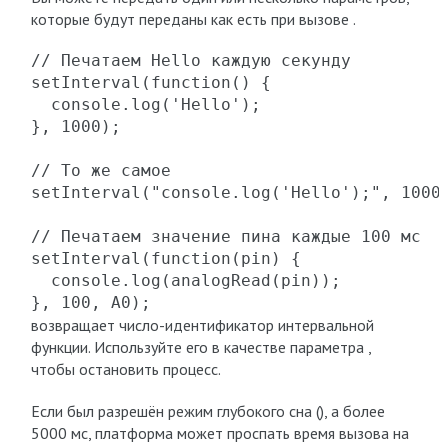
которые будут переданы как есть при вызове .
// Печатаем Hello каждую секунду

setInterval(function() {

  console.log('Hello');

}, 1000);

// То же самое

setInterval("console.log('Hello');", 1000)
// Печатаем значение пина каждые 100 мс

setInterval(function(pin) {

  console.log(analogRead(pin));

}, 100, A0);
возвращает число-идентификатор интервальной
функции. Используйте его в качестве параметра ,
чтобы остановить процесс.
Если был разрешён режим глубокого сна (), а более
5000 мс, платформа может проспать время вызова на