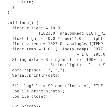
    return;

  }

}

void loop() {

  float r_light = 10.0

             (1023.0  analogRead(LIGHT_PIN
  float light = 10.0 * pow(14.0  r_light, 
  float v_temp = 1023.0  analogRead(TEMP_P
  float temp = 1.0  ( -log(v_temp)  3977.0
                             + 1.0  295.0 
  String data = String(millis()  1000) + "
                + String(light) + ";" + St
  data.replace(".", ",");

  Serial.println(data);

  File logFile = SD.open("log.csv", FILE_W
  logFile.println(data);

  logFile.close();

  delay(1000);
