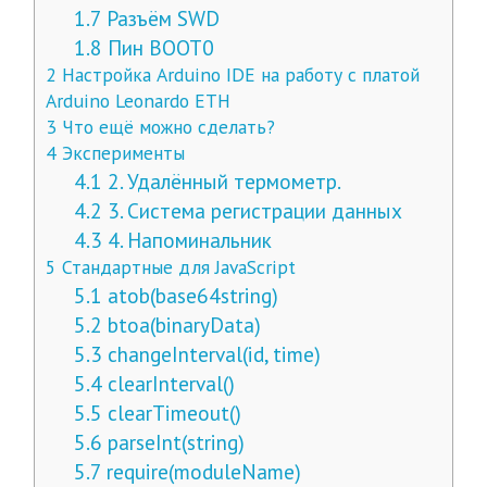
1.7
Разъём SWD
1.8
Пин BOOT0
2
Настройка Arduino IDE на работу с платой
Arduino Leonardo ETH
3
Что ещё можно сделать?
4
Эксперименты
4.1
2. Удалённый термометр.
4.2
3. Система регистрации данных
4.3
4. Напоминальник
5
Стандартные для JavaScript
5.1
atob(base64string)
5.2
btoa(binaryData)
5.3
changeInterval(id, time)
5.4
clearInterval()
5.5
clearTimeout()
5.6
parseInt(string)
5.7
require(moduleName)