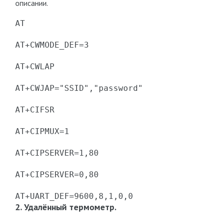
описании.
AT

AT+CWMODE_DEF=3

AT+CWLAP

AT+CWJAP="SSID","password"

AT+CIFSR

AT+CIPMUX=1

AT+CIPSERVER=1,80

AT+CIPSERVER=0,80

AT+UART_DEF=9600,8,1,0,0
2. Удалённый термометр.