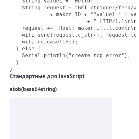
    String value1 = "Hello!";

    String request = "GET /trigger/feed/wi
             + maker_ID + "?value1=" + val
			 + " HTTP/1.1\r\n";

    request += "Host: maker.ifttt.com\r\n\
    wifi.send(request.c_str(), request.len
    wifi.releaseTCP();

  } else {

    Serial.println("create tcp error");

  }

}
Стандартные для JavaScript
atob(base64string)