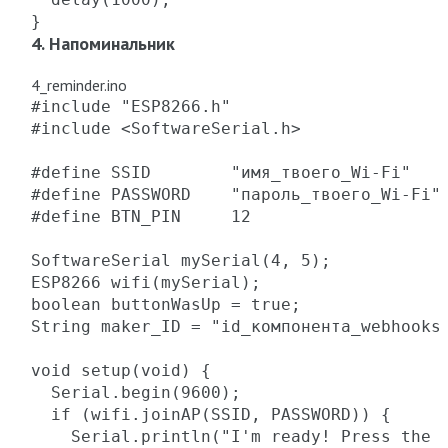
}
4. Напоминальник
4_reminder.ino
#include "ESP8266.h"

#include <SoftwareSerial.h>

#define SSID        "имя_твоего_Wi-Fi"

#define PASSWORD    "пароль_твоего_Wi-Fi"

#define BTN_PIN     12

SoftwareSerial mySerial(4, 5);

ESP8266 wifi(mySerial);

boolean buttonWasUp = true;

String maker_ID = "id_компонента_webhooks"
void setup(void) {

  Serial.begin(9600);

  if (wifi.joinAP(SSID, PASSWORD)) {

    Serial.println("I'm ready! Press the b