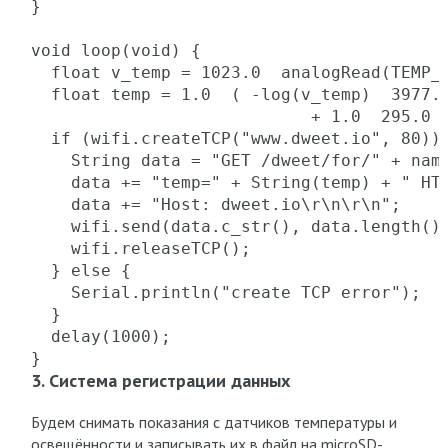
}

void loop(void) {

  float v_temp = 1023.0  analogRead(TEMP_P
  float temp = 1.0  ( -log(v_temp)  3977.0
                            + 1.0  295.0 )
  if (wifi.createTCP("www.dweet.io", 80)) 
    String data = "GET /dweet/for/" + name
    data += "temp=" + String(temp) + " HTT
    data += "Host: dweet.io\r\n\r\n";

    wifi.send(data.c_str(), data.length())
    wifi.releaseTCP();

  } else {

    Serial.println("create TCP error");

  }

  delay(1000);

}
3. Система регистрации данных
Будем снимать показания с датчиков температуры и
освещённости и записывать их в файл на microSD-