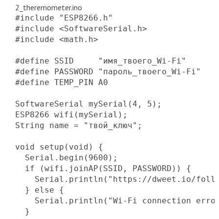
2_theremometer.ino
#include "ESP8266.h"

#include <SoftwareSerial.h>

#include <math.h>

#define SSID     "имя_твоего_Wi-Fi"

#define PASSWORD "пароль_твоего_Wi-Fi"

#define TEMP_PIN A0

SoftwareSerial mySerial(4, 5);

ESP8266 wifi(mySerial);

String name = "твой_ключ";

void setup(void) {

  Serial.begin(9600);

  if (wifi.joinAP(SSID, PASSWORD)) {

    Serial.println("https://dweet.io/follo
  } else {

    Serial.println("Wi-Fi connection error
  }
