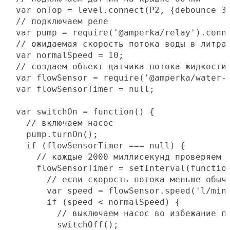
var onTop = level.connect(P2, {debounce 3}
// подключаем реле

var pump = require('@amperka/relay').conne
// ожидаемая скорость потока воды в литрах
var normalSpeed = 10;

// создаем объект датчика потока жидкости

var flowSensor = require('@amperka/water-f
var flowSensorTimer = null;

var switchOn = function() {

  // включаем насос

  pump.turnOn();

  if (flowSensorTimer === null) {

    // каждые 2000 миллисекунд проверяем с
    flowSensorTimer = setInterval(function
      // если скорость потока меньше обычн
      var speed = flowSensor.speed('l/min'
      if (speed < normalSpeed) {

        // выключаем насос во избежание пе
        switchOff();
