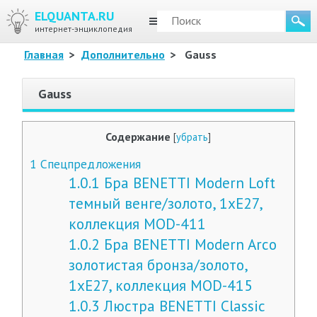
ELQUANTA.RU
МЕНЮ
интернет-энциклопедия
Главная
>
Дополнительно
>
Gauss
Gauss
Содержание
[
убрать
]
1
Спецпредложения
1.0.1
Бра BENETTI Modern Loft
темный венге/золото, 1xE27,
коллекция MOD-411
1.0.2
Бра BENETTI Modern Arco
золотистая бронза/золото,
1xE27, коллекция MOD-415
1.0.3
Люстра BENETTI Classic