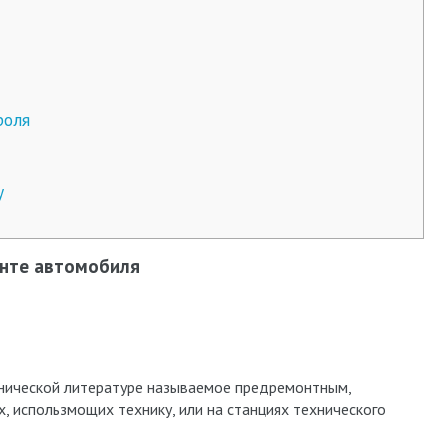
роля
у
онте автомобиля
хнической литературе называемое предремонтным,
, использмощих технику, или на станциях технического