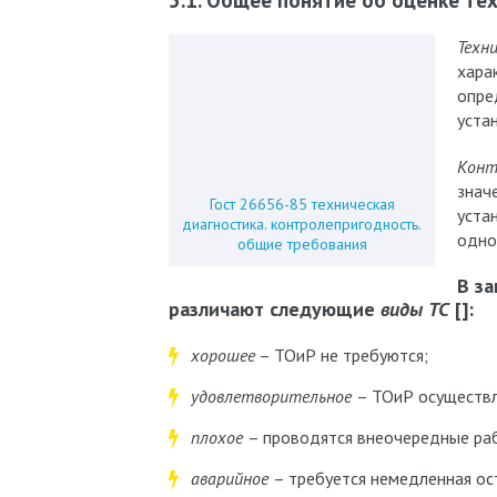
5.1. Общее понятие об оценке те
Техн
хара
опре
уста
Конт
знач
Гост 26656-85 техническая
уста
диагностика. контролепригодность.
одно
общие требования
В з
различают следующие
виды ТС
[]:
хорошее
– ТОиР не требуются;
удовлетворительное
– ТОиР осуществл
плохое
– проводятся внеочередные ра
аварийное
– требуется немедленная ос