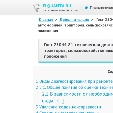
ELQUANTA.RU
Подключени
интернет-энциклопедия
Главная
>
Дополнительно
>
Гост 250
автомобилей, тракторов, сельскохозяй
положения
Гост 25044-81 техническая диаг
тракторов, сельскохозяйственны
положения
Со
1
Виды диагностирования при ремонте
2
5.1. Общее понятие об оценке технич
2.1
В зависимости от необходи
виды ТС []:
3
Удаление кодов неисправности
4
Стадии существования машины