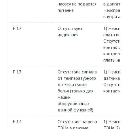
насосу не подается
в двигателе. 
питание
Неисправнос
внутри агрег
F 12
Отсутствует
1) Неисправ
индикация
плата индика
Отсутствие
контакта пл
контроллера
платы индик
F 13
Отсутствие сигнала
1) Неисправ
от температурного
датчика. 2)
датчика сушки
Отсутствие
белья (только для
контакта.
машин
оборудованных
данной функцией)
F 14
Отсутствие нагрева
1) Неисправ
ТЭНа в режиме
ТЭНа. 2) Цеп