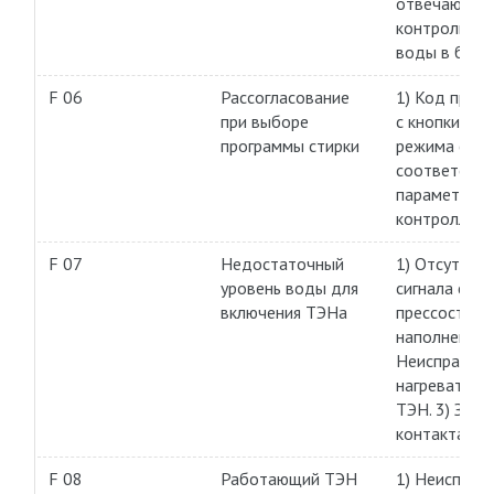
отвечающего
контроль ур
воды в баке.
F 06
Рассогласование
1) Код пред
при выборе
с кнопки вы
программы стирки
режима стир
соответству
параметру
контроллера
F 07
Недостаточный
1) Отсутств
уровень воды для
сигнала с
включения ТЭНа
прессостата
наполнении б
Неисправен
нагреватель
ТЭН. 3) Зали
контакта в 
F 08
Работающий ТЭН
1) Неисправ