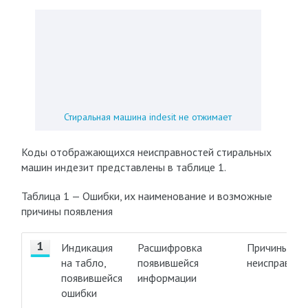
Стиральная машина indesit не отжимает
Коды отображающихся неисправностей стиральных
машин индезит представлены в таблице 1.
Таблица 1 — Ошибки, их наименование и возможные
причины появления
Индикация
Расшифровка
Причины поя
на табло,
появившейся
неисправнос
появившейся
информации
ошибки