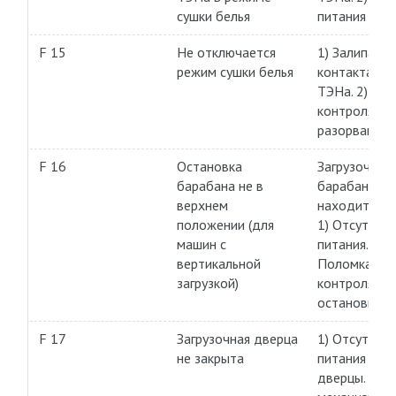
сушки белья
питания раз
F 15
Не отключается
1) Залипание
режим сушки белья
контакта в р
ТЭНа. 2) Цеп
контроля
разорвана.
F 16
Остановка
Загрузочная
барабана не в
барабана д
верхнем
находиться 
положении (для
1) Отсутств
машин с
питания. 2)
вертикальной
Поломка си
загрузкой)
контроля
остановки.
F 17
Загрузочная дверца
1) Отсутств
не закрыта
питания на 
дверцы. 2) 