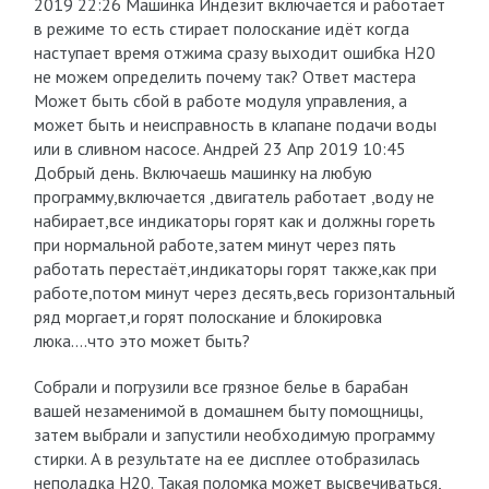
2019 22:26 Машинка Индезит включается и работает
в режиме то есть стирает полоскание идёт когда
наступает время отжима сразу выходит ошибка H20
не можем определить почему так? Ответ мастера
Может быть сбой в работе модуля управления, а
может быть и неисправность в клапане подачи воды
или в сливном насосе. Андрей 23 Апр 2019 10:45
Добрый день. Включаешь машинку на любую
программу,включается ,двигатель работает ,воду не
набирает,все индикаторы горят как и должны гореть
при нормальной работе,затем минут через пять
работать перестаёт,индикаторы горят также,как при
работе,потом минут через десять,весь горизонтальный
ряд моргает,и горят полоскание и блокировка
люка….что это может быть?
Собрали и погрузили все грязное белье в барабан
вашей незаменимой в домашнем быту помощницы,
затем выбрали и запустили необходимую программу
стирки. А в результате на ее дисплее отобразилась
неполадка H20. Такая поломка может высвечиваться,