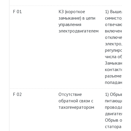
F 01
КЗ (короткое
1) Вышел из 
замыкание) в цепи
симистор,
управления
отвечающий 
электродвигателем
включение и
отключение
электродвиг
регулирован
числа оборот
Замыкание
контактов н
разъеме из-
попадания в
F 02
Отсутствие
1) Обрыв
обратной связи с
питающего
тахогенератором
провода на
двигатель. 2)
Обрыв обмо
статора двиг