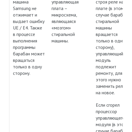
машина
управляющая
строя реле на
Samsung не
плата –
плате (в этом
отжимает и
микросхема,
случае барабан
выдает ошибку
являющаяся
стиральной
UE / E4. Также
«мозгом»
машины
в процессе
стиральной
вращается
выполнения
машины.
только в одну
программы
сторону),
барабан может
управляющий
вращаться
модуль
только в одну
подлежит
сторону.
ремонту, для
этого нужно
заменить реле
на новое.
Если сгорел
процессор
управляющего
модуля (в этом
случае барабан