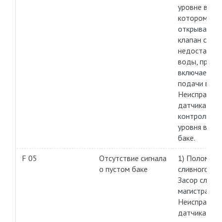
уровне воды
котором
открывается
клапан слива
недостаточ
воды, при к
включается 
подачи воды
Неисправнос
датчика,
контролиру
уровня воды
баке.
F 05
Отсутствие сигнала
1) Поломка
о пустом баке
сливного нас
Засор сливн
магистрали. 
Неисправнос
датчика,