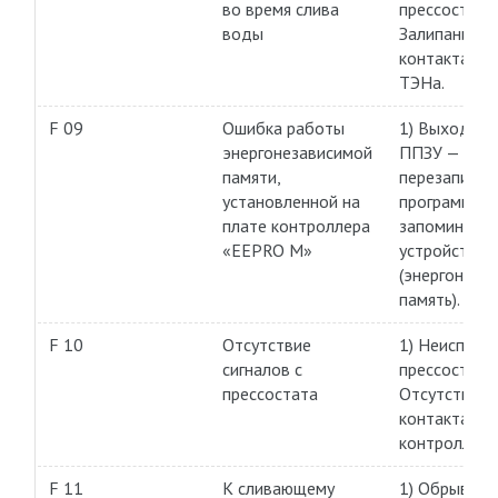
во время слива
прессостата.
воды
Залипание
контакта в р
ТЭНа.
F 09
Ошибка работы
1) Выход из 
энергонезависимой
ППЗУ —
памяти,
перезаписы
установленной на
программир
плате контроллера
запоминающ
«EEPRO М»
устройство
(энергонеза
память).
F 10
Отсутствие
1) Неисправ
сигналов с
прессостата.
прессостата
Отсутствие
контакта с 
контроллера
F 11
К сливающему
1) Обрыв об