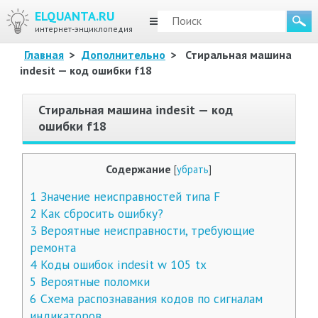
ELQUANTA.RU
МЕНЮ
интернет-энциклопедия
Главная
>
Дополнительно
>
Стиральная машина
indesit — код ошибки f18
Стиральная машина indesit — код
ошибки f18
Содержание
[
убрать
]
1
Значение неисправностей типа F
2
Как сбросить ошибку?
3
Вероятные неисправности, требующие
ремонта
4
Коды ошибок indesit w 105 tx
5
Вероятные поломки
6
Схема распознавания кодов по сигналам
индикаторов