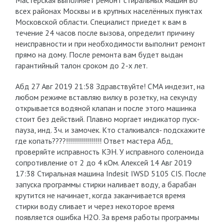
Мастерская выполняет ремонт стиральных машин во
всех районах Москвы и в крупных населённых пунктах
Московской области. Специалист приедет к вам в
течение 24 часов после вызова, определит причину
неисправности и при необходимости выполнит ремонт
прямо на дому. После ремонта вам будет выдан
гарантийный талон сроком до 2-х лет.
Абд 27 Авг 2019 21:58 Здравствуйте! СМА индезит, на
любом режиме вставляю вилку в розетку, на секунду
открывается водяной клапан и после этого машинка
стоит без действий. Плавно моргает индикатор пуск-
пауза, инд. 3ч. и замочек. Кто сталкивался- подскажите
где копать????!!!!!!!!!!!!!!!!!! Ответ мастера Абд,
проверяйте исправность КЭН. У исправного соленоида
сопротивление от 2 до 4 кОм. Алексей 14 Авг 2019
17:38 Стиральная машина Indesit IWSD 5105 CIS. После
запуска программы стирки наливает воду, а барабан
крутится не начинает, когда заканчивается время
стирки воду сливает и через некоторое время
появляется ошибка H2O. За время работы программы