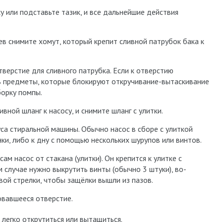
у или подставьте тазик, и все дальнейшие действия
в снимите хомут, который крепит сливной патрубок бака к
верстие для сливного патрубка. Если к отверстию
чь предметы, которые блокируют откручивание-вытаскивание
борку помпы.
вной шланг к насосу, и снимите шланг с улитки.
са стиральной машины. Обычно насос в сборе с улиткой
ки, либо к дну с помощью нескольких шурупов или винтов.
ам насос от стакана (улитки). Он крепится к улитке с
 случае нужно выкрутить винты (обычно 3 штуки), во-
вой стрелки, чтобы защёлки вышли из пазов.
овавшееся отверстие.
легко открутиться или вытащиться.