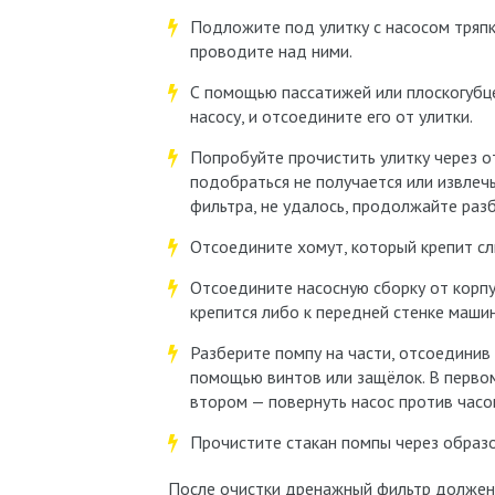
Подложите под улитку с насосом тряпк
проводите над ними.
С помощью пассатижей или плоскогубце
насосу, и отсоедините его от улитки.
Попробуйте прочистить улитку через от
подобраться не получается или извле
фильтра, не удалось, продолжайте раз
Отсоедините хомут, который крепит сли
Отсоедините насосную сборку от корпу
крепится либо к передней стенке машин
Разберите помпу на части, отсоединив с
помощью винтов или защёлок. В первом
втором — повернуть насос против часо
Прочистите стакан помпы через образ
После очистки дренажный фильтр должен 