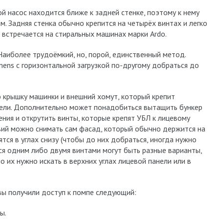
ой насос находится ближе к задней стенке, поэтому к нему
. Задняя стенка обычно крепится на четырёх винтах и легко
о встречается на стиральных машинах марки Ardo.
 Наиболее трудоёмкий, но, порой, единственный метод.
mens с горизонтальной загрузкой по-другому добраться до
крышку машинки и внешний хомут, который крепит
нели. Дополнительно может понадобиться вытащить бункер
ения и открутить винты, которые крепят УБЛ к лицевому
твий можно снимать сам фасад, который обычно держится на
ятся в углах снизу (чтобы до них добраться, иногда нужно
ся одним либо двумя винтами могут быть разные варианты,
 их нужно искать в верхних углах лицевой панели или в
вы получили доступ к помпе следующий:
ы.