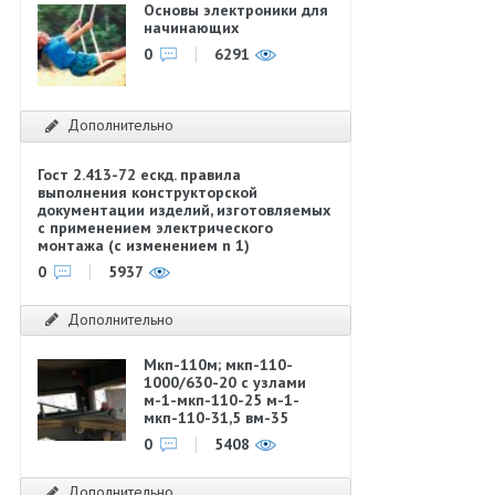
Основы электроники для
начинающих
0
6291
Дополнительно
Гост 2.413-72 ескд. правила
выполнения конструкторской
документации изделий, изготовляемых
с применением электрического
монтажа (с изменением n 1)
0
5937
Дополнительно
Мкп-110м; мкп-110-
1000/630-20 с узлами
м-1-мкп-110-25 м-1-
мкп-110-31,5 вм-35
0
5408
Дополнительно