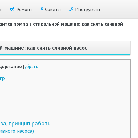
е
Ремонт
Советы
Инструмент
дится помпа в стиральной машине: как снять сливной
й машине: как снять сливной насос
держание
[
убрать
]
тр
ва, принцип работы
вного насоса)