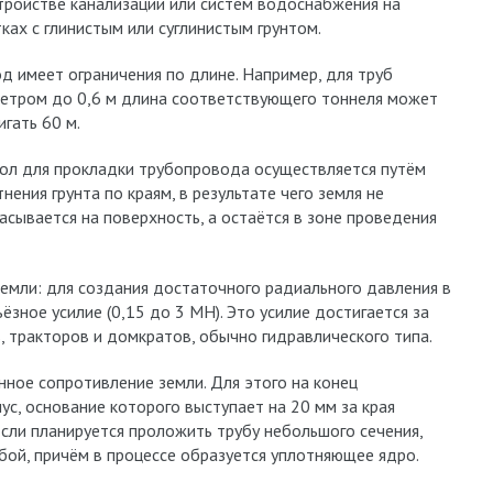
тройстве канализации или систем водоснабжения на
тках с глинистым или суглинистым грунтом.
д имеет ограничения по длине. Например, для труб
етром до 0,6 м длина соответствующего тоннеля может
игать 60 м.
ол для прокладки трубопровода осуществляется путём
нения грунта по краям, в результате чего земля не
асывается на поверхность, а остаётся в зоне проведения
земли: для создания достаточного радиального давления в
зное усилие (0,15 до 3 МН). Это усилие достигается за
, тракторов и домкратов, обычно гидравлического типа.
ное сопротивление земли. Для этого на конец
ус, основание которого выступает на 20 мм за края
Если планируется проложить трубу небольшого сечения,
ой, причём в процессе образуется уплотняющее ядро.