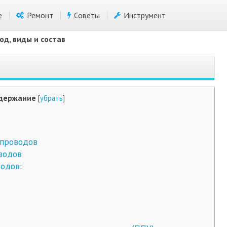
е
Ремонт
Советы
Инструмент
од, виды и состав
держание
[
убрать
]
епроводов
водов
одов: