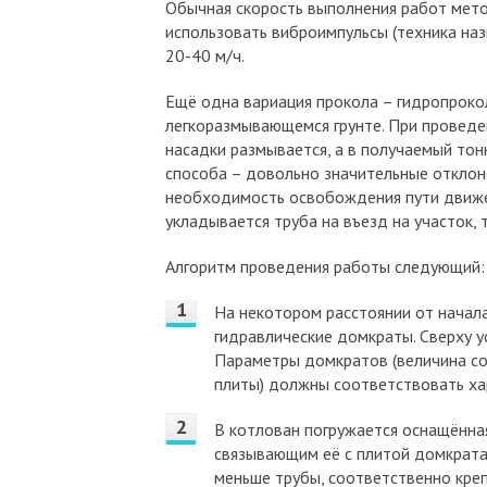
Обычная скорость выполнения работ мето
использовать виброимпульсы (техника на
20-40 м/ч.
Ещё одна вариация прокола – гидропрокол
легкоразмывающемся грунте. При проведе
насадки размывается, а в получаемый тон
способа – довольно значительные отклон
необходимость освобождения пути движе
укладывается труба на въезд на участок, 
Алгоритм проведения работы следующий:
На некотором расстоянии от начала 
гидравлические домкраты. Сверху у
Параметры домкратов (величина со
плиты) должны соответствовать хар
В котлован погружается оснащённ
связывающим её с плитой домкрата
меньше трубы, соответственно крепи