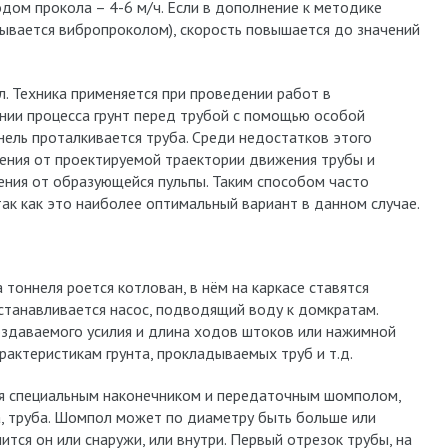
дом прокола – 4-6 м/ч. Если в дополнение к методике
зывается вибропроколом), скорость повышается до значений
. Техника применяется при проведении работ в
нии процесса грунт перед трубой с помощью особой
нель проталкивается труба. Среди недостатков этого
ения от проектируемой траектории движения трубы и
ния от образующейся пульпы. Таким способом часто
так как это наиболее оптимальный вариант в данном случае.
тоннеля роется котлован, в нём на каркасе ставятся
станавливается насос, подводящий воду к домкратам.
здаваемого усилия и длина ходов штоков или нажимной
актеристикам грунта, прокладываемых труб и т.д.
ая специальным наконечником и передаточным шомполом,
, труба. Шомпол может по диаметру быть больше или
тся он или снаружи, или внутри. Первый отрезок трубы, на