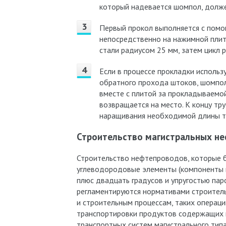
который надевается шомпол, долже
Первый прокол выполняется с помо
непосредственно на нажимной плит
стали радиусом 25 мм, затем цикл 
Если в процессе прокладки исполь
обратного прохода штоков, шомпол 
вместе с плитой за прокладываемой
возвращается на место. К концу тр
наращивания необходимой длины т
Строительство магистральных н
Строительство нефтепроводов, которые 
углеводородовые элементы (компоненты
плюс двадцать градусов и упругостью па
регламентируются нормативами строитель
и строительным процессам, таких операц
транспортировки продуктов содержащих 
транспортных систем магистрального типа