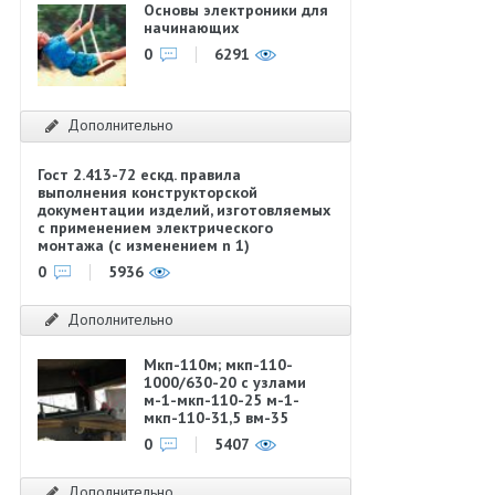
Основы электроники для
начинающих
0
6291
Дополнительно
Гост 2.413-72 ескд. правила
выполнения конструкторской
документации изделий, изготовляемых
с применением электрического
монтажа (с изменением n 1)
0
5936
Дополнительно
Мкп-110м; мкп-110-
1000/630-20 с узлами
м-1-мкп-110-25 м-1-
мкп-110-31,5 вм-35
0
5407
Дополнительно