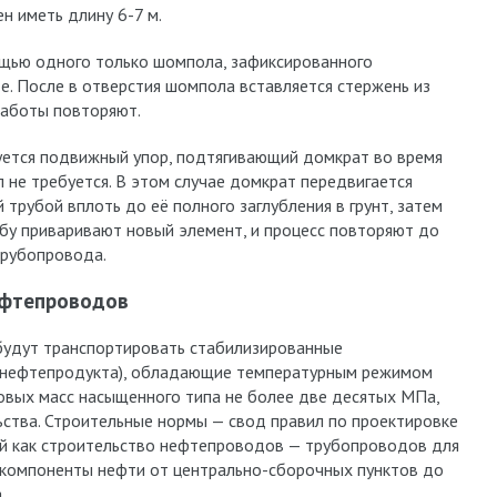
н иметь длину 6-7 м.
щью одного только шомпола, зафиксированного
е. После в отверстия шомпола вставляется стержень из
работы повторяют.
зуется подвижный упор, подтягивающий домкрат во время
не требуется. В этом случае домкрат передвигается
 трубой вплоть до её полного заглубления в грунт, затем
убу приваривают новый элемент, и процесс повторяют до
рубопровода.
ефтепроводов
будут транспортировать стабилизированные
 нефтепродукта), обладающие температурным режимом
ровых масс насыщенного типа не более две десятых МПа,
ства. Строительные нормы — свод правил по проектировке
ий как строительство нефтепроводов — трубопроводов для
компоненты нефти от центрально-сборочных пунктов до
.