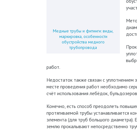
обус
учас
Мето
диам
Медные трубы и фитинги: виды,
дост
маркировка, особенности
обустройства медного
Прок
трубопровода
уплот
выбр
работ.
Недостаток также связан с уплотнением 
месте проведения работ необходимо серьё
счёт использования лебёдок, бульдозеров
Конечно, есть способ преодолеть повышен
протягиваемой трубы устанавливается кон
элемента (для труб большого диаметра). 
землю прокалывают непосредственно труб