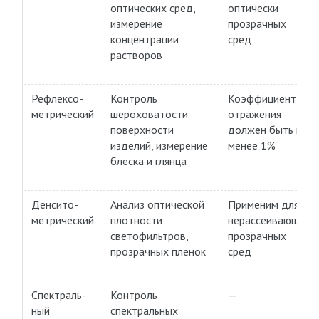
оптических сред,
оптически
измерение
прозрачных
концентрации
сред
растворов
Рефлексо-
Контроль
Коэффициент
метрический
шероховатости
отражения
поверхности
должен быть не
изделий, измерение
менее 1%
блеска и глянца
Денсито-
Анализ оптической
Применим для
метрический
плотности
нерассеивающих
светофильтров,
прозрачных
прозрачных пленок
сред
Спектраль-
Контроль
—
ный
спектральных