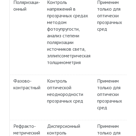
Поляризаци-
Контроль
Применим
онный
напряжений в
только для
прозрачных средах
оптически
методом
прозрачных
фотоупругости,
сред
анализ степени
поляризации
источников света,
эллипсометрическая
толщинометрия
Фазово-
Контроль
Применим
контрастный
оптической
только для
неоднородности
оптически
прозрачных сред
прозрачных
сред
Рефракто-
Дисперсионный
Применим
метрический
контроль
только для