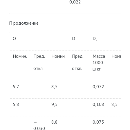
0,022
П родолжение
О
D
D,
Номин.
Пред.
Номин.
Пред.
Масса
Номин.
1000
откл.
откл.
ш кг
5,7
8,5
0,072
5,8
9,5
0,108
8,5
—
8,8
0,075
0,030