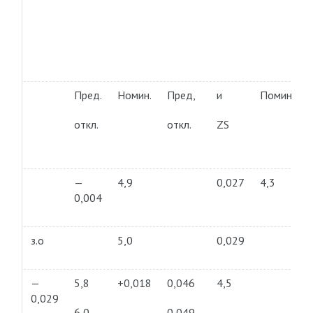
Пред.
Номин.
Пред,
и
Помин.
откл.
откл.
ZS
—
4,9
0,027
4,3
0,004
з.о
5,0
0,029
—
5,8
+0,018
0,046
4,5
0,029
6,0
0,049