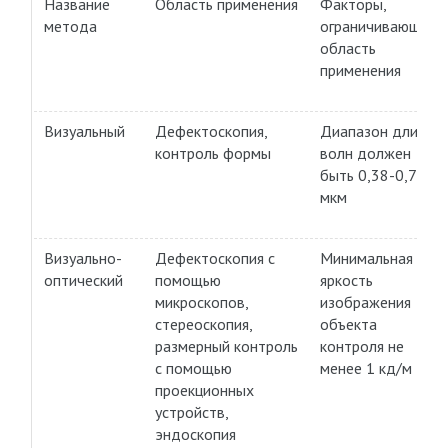
Название
Область применения
Факторы,
метода
ограничивающие
область
применения
Визуальный
Дефектоскопия,
Диапазон длин
контроль формы
волн должен
быть 0,38-0,76
мкм
Визуально-
Дефектоскопия с
Минимальная
оптический
помощью
яркость
микроскопов,
изображения
стереоскопия,
объекта
размерный контроль
контроля не
с помощью
менее 1 кд/м
проекционных
устройств,
эндоскопия