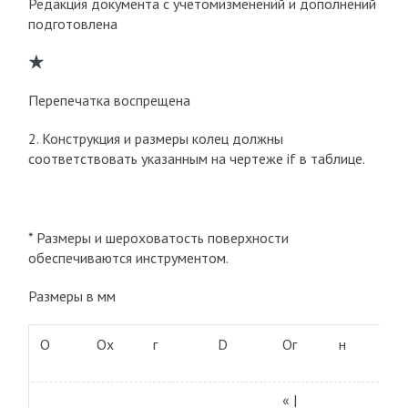
Редакция документа с учетомизменений и дополнений
подготовлена
★
Перепечатка воспрещена
2. Конструкция и размеры колец должны
соответствовать указанным на чертеже if в таблице.
* Размеры и шероховатость поверхности
обеспечиваются инструментом.
Размеры в мм
О
Ох
г
D
О
г
н
« |