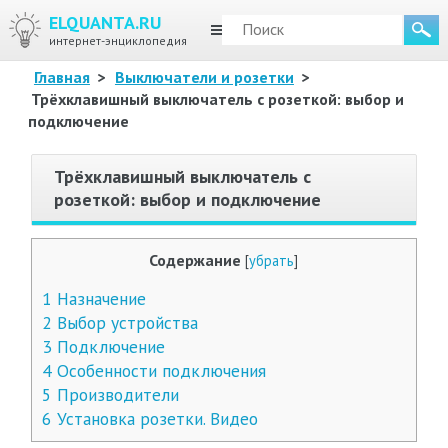
ELQUANTA.RU
МЕНЮ
интернет-энциклопедия
Главная
>
Выключатели и розетки
>
Трёхклавишный выключатель с розеткой: выбор и
подключение
Трёхклавишный выключатель с
розеткой: выбор и подключение
Содержание
[
убрать
]
1
Назначение
2
Выбор устройства
3
Подключение
4
Особенности подключения
5
Производители
6
Установка розетки. Видео