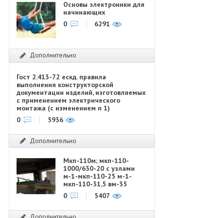
Основы электроники для
начинающих
0
6291
Дополнительно
Гост 2.413-72 ескд. правила
выполнения конструкторской
документации изделий, изготовляемых
с применением электрического
монтажа (с изменением n 1)
0
5936
Дополнительно
Мкп-110м; мкп-110-
1000/630-20 с узлами
м-1-мкп-110-25 м-1-
мкп-110-31,5 вм-35
0
5407
11
Дополнительно