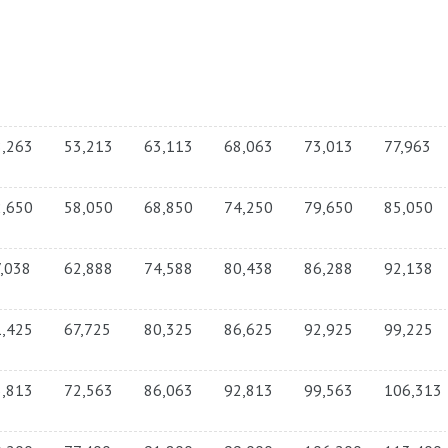
8,263
53,213
63,113
68,063
73,013
77,963
2,650
58,050
68,850
74,250
79,650
85,050
,038
62,888
74,588
80,438
86,288
92,138
1,425
67,725
80,325
86,625
92,925
99,225
5,813
72,563
86,063
92,813
99,563
106,313