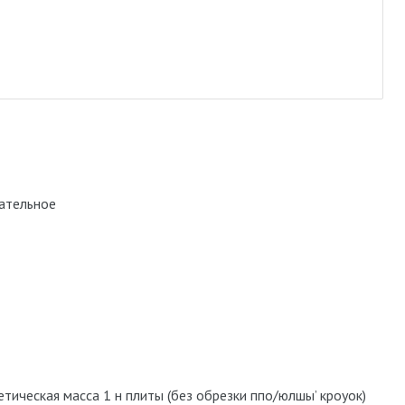
ательное
етическая масса 1 н плиты (без обрезки ппо/юлшы’ кроуок)