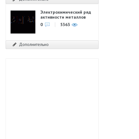
Электрохимический ряд
активности металлов
0
5363
Дополнительно
82,913
90,450
97,988
105,525
113,063