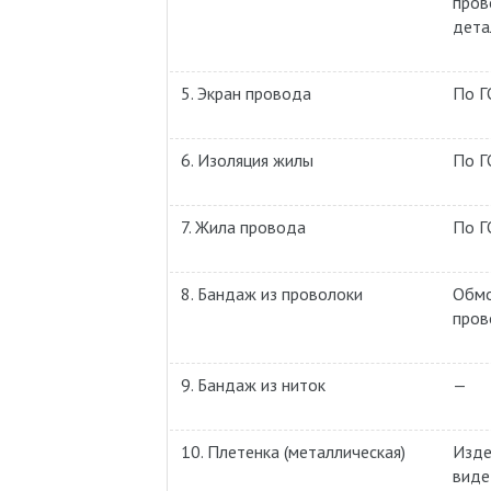
пров
дета
5. Экран провода
По Г
6. Изоляция жилы
По Г
7. Жила провода
По Г
8. Бандаж из проволоки
Обмо
пров
9. Бандаж из ниток
—
10. Плетенка (металлическая)
Изде
виде