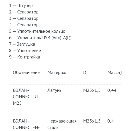
1 — Штуцер
2 — Сепаратор
3 — Сепаратор
4 — Сепаратор
5 — Уплотнительное кольцо
6 — Удлинитель USB (A(m)-A(f))
7 — Заглушка
8 — Уплотнение
9 — Контргайка
Обозначение
Материал
D
Macca,Kг
ВЭЛАН-
Латунь
M25x1,5
0,44
CONNECT-Л-
М25
ВЭЛАН-
Нержавеющая
M25x1,5
0,4
CONNECT-Н-
сталь