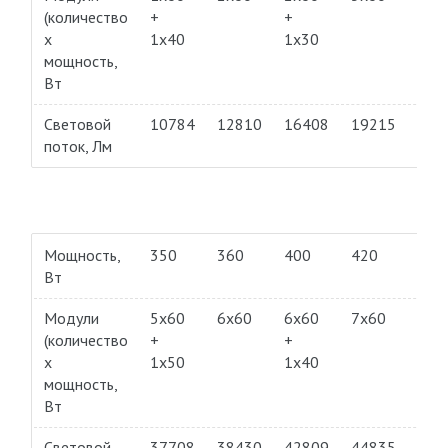
(количество
+
+
+
х
1х40
1х30
1х2
мощность,
Вт
Световой
10784
12810
16408
19215
218
поток, Лм
Мощность,
350
360
400
420
450
Вт
Модули
5х60
6х60
6х60
7х60
7х6
(количество
+
+
+
х
1х50
1х40
1х3
мощность,
Вт
Световой
37708
38430
42809
44835
484