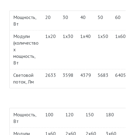
Мощность,
20
30
40
50
60
Вт
Модули
1х20
1х30
1х40
1х50
1х60
(количество
х
мощность,
Вт
Световой
2633
3598
4379
5683
6405
поток, Лм
Мощность,
100
120
150
180
200
Вт
Модули
1х60
2х60
2х60
3х60
3х6