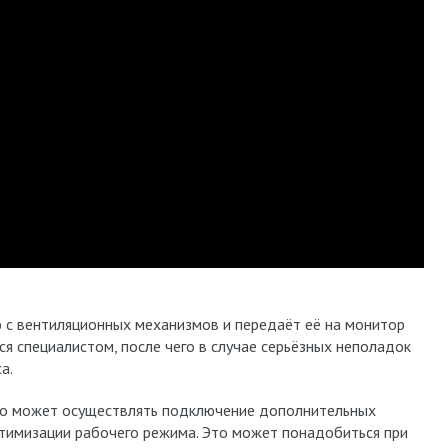
с вентиляционных механизмов и передаёт её на монитор
ся специалистом, после чего в случае серьёзных неполадок
а.
но может осуществлять подключение дополнительных
птимизации рабочего режима. Это может понадобиться при