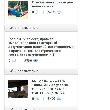
Основы электроники для
начинающих
0
6290
Дополнительно
Гост 2.413-72 ескд. правила
выполнения конструкторской
документации изделий, изготовляемых
с применением электрического
монтажа (с изменением n 1)
0
5936
Дополнительно
Мкп-110м; мкп-110-
1000/630-20 с узлами
м-1-мкп-110-25 м-1-
мкп-110-31,5 вм-35
0
5407
Дополнительно