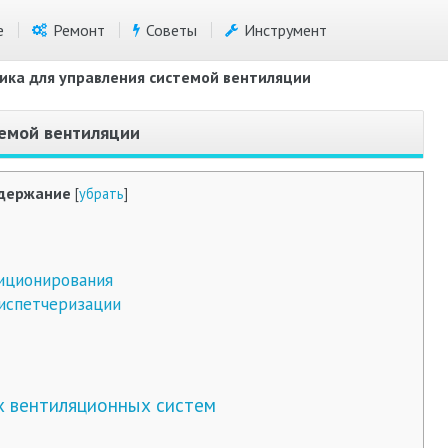
е
Ремонт
Советы
Инструмент
ика для управления системой вентиляции
темой вентиляции
держание
[
убрать
]
иционирования
испетчеризации
х вентиляционных систем