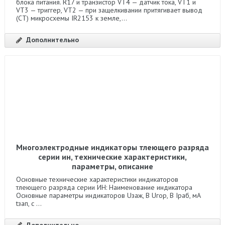
блока питания. R17 и транзистор VT4 — датчик тока, VT1 и
VT3 — триггер, VT2 — при защелкивании притягивает вывод
(CT) микросхемы IR2153 к земле,...
Дополнительно
Многоэлектродные индикаторы тлеющего разряда
серии ин, технические характеристики,
параметры, описание
Основные технические характеристики индикаторов
тлеющего разряда серии ИН: Наименование индикатора
Основные параметры индикаторов Uзаж, В Uгор, В Iраб, мА
tзап, с ...
Дополнительно