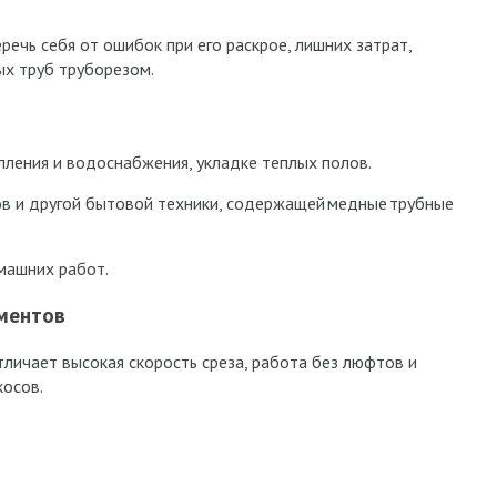
ечь себя от ошибок при его раскрое, лишних затрат,
ых труб труборезом.
ения и водоснабжения, укладке теплых полов.
в и другой бытовой техники, содержащей медные трубные
машних работ.
ментов
тличает высокая скорость среза, работа без люфтов и
косов.