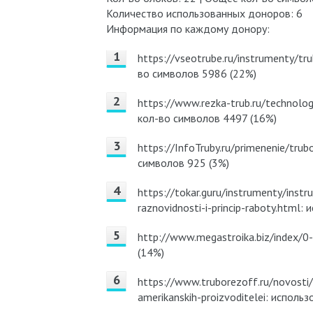
Количество использованных доноров: 6
Информация по каждому донору:
https://vseotrube.ru/instrumenty/tr
во символов 5986 (22%)
https://www.rezka-trub.ru/technolog
кол-во символов 4497 (16%)
https://InfoTruby.ru/primenenie/tru
символов 925 (3%)
https://tokar.guru/instrumenty/inst
raznovidnosti-i-princip-raboty.html
http://www.megastroika.biz/index/0
(14%)
https://www.truborezoff.ru/novosti/
amerikanskih-proizvoditelei: исполь