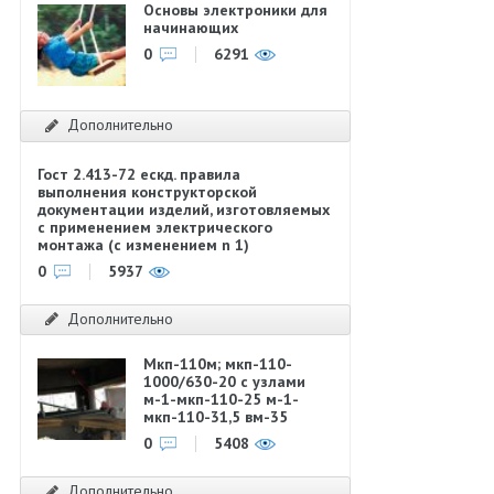
Основы электроники для
начинающих
0
6291
Дополнительно
Гост 2.413-72 ескд. правила
выполнения конструкторской
документации изделий, изготовляемых
с применением электрического
монтажа (с изменением n 1)
0
5937
Дополнительно
Мкп-110м; мкп-110-
1000/630-20 с узлами
м-1-мкп-110-25 м-1-
мкп-110-31,5 вм-35
0
5408
Дополнительно