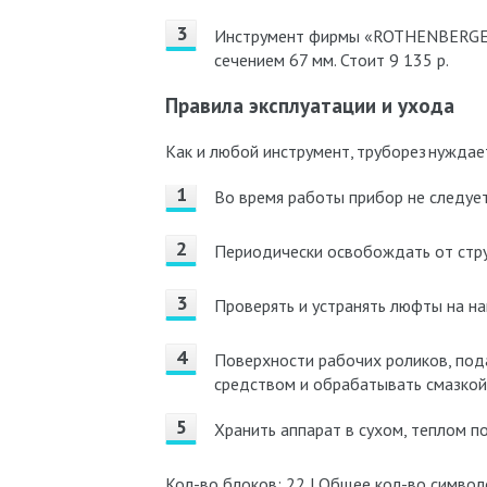
Инструмент фирмы «ROTHENBERGER
сечением 67 мм. Стоит 9 135 р.
Правила эксплуатации и ухода
Как и любой инструмент, труборез нужда
Во время работы прибор не следует
Периодически освобождать от струж
Проверять и устранять люфты на н
Поверхности рабочих роликов, по
средством и обрабатывать смазкой
Хранить аппарат в сухом, теплом п
Кол-во блоков: 22 | Общее кол-во символ