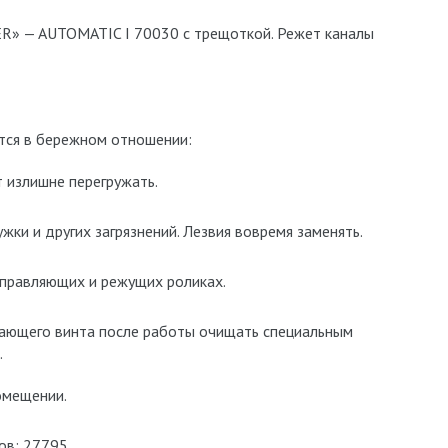
» — AUTOMATIC I 70030 с трещоткой. Режет каналы
ется в бережном отношении:
 излишне перегружать.
ки и других загрязнений. Лезвия вовремя заменять.
аправляющих и режущих роликах.
дающего винта после работы очищать специальным
.
омещении.
ов: 27795