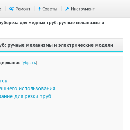
е
Ремонт
Советы
Инструмент
рубореза для медных труб: ручные механизмы и
уб: ручные механизмы и электрические модели
держание
[
убрать
]
тов
шнего использования
ание для резки труб