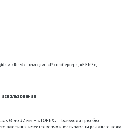
id» и «Reed», немецкие «Ротенбергер», «REMS»,
использования
одов Ø до 32 мм — «TOPEX». Производит рез без
ого алюминия, имеется возможность замены режущего ножа.