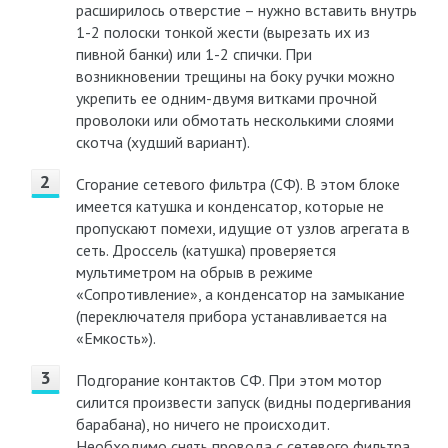
расширилось отверстие – нужно вставить внутрь
1-2 полоски тонкой жести (вырезать их из
пивной банки) или 1-2 спички. При
возникновении трещины на боку ручки можно
укрепить ее одним-двумя витками прочной
проволоки или обмотать несколькими слоями
скотча (худший вариант).
Сгорание сетевого фильтра (СФ). В этом блоке
имеется катушка и конденсатор, которые не
пропускают помехи, идущие от узлов агрегата в
сеть. Дроссель (катушка) проверяется
мультиметром на обрыв в режиме
«Сопротивление», а конденсатор на замыкание
(переключателя прибора устанавливается на
«Емкость»).
Подгорание контактов СФ. При этом мотор
силится произвести запуск (видны подергивания
барабана), но ничего не происходит.
Необходимо снять провода с сетевого фильтра