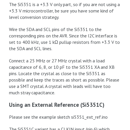
The Si5351 is a +3.3 V only part, so if you are not using a
+3.3 V microcontroller, be sure you have some kind of
level conversion strategy.
Wire the SDA and SCL pins of the Si5351 to the
corresponding pins on the AVR. Since the I2C interface is
set to 400 kHz, use 1 kΩ pullup resistors from +3.3 V to
the SDA and SCL lines.
Connect a 25 MHz or 27 MHz crystal with a load
capacitance of 6, 8, or 10 pF to the Si5351 XA and XB
pins. Locate the crystal as close to the Si5351 as
possible and keep the traces as short as possible. Please
use a SMT crystal. A crystal with leads will have too
much stray capacitance.
Using an External Reference (Si5351C)
Please see the example sketch si5351_ext_ref.ino
The Si5351C variant has a CLKIN input (pin 6) which