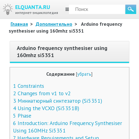
ELQUANTA.RU
МЕНЮ
интернет-энциклопедия
Главная
>
Дополнительно
>
Arduino frequency
synthesiser using 160mhz si5351
Arduino frequency synthesiser using
160mhz si5351
Содержание
[
убрать
]
1
Constraints
2
Changes from v1 to v2
3
Миниатюрный синтезатор (Si5351)
4
Using the VCXO (Si5351B)
5
Phase
6
Introduction: Arduino Frequency Synthesiser
Using 160MHz Si5351
7
Hardware Requirements and Setup