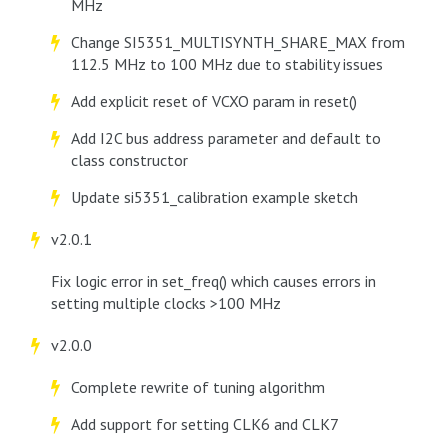
MHz
Change SI5351_MULTISYNTH_SHARE_MAX from
112.5 MHz to 100 MHz due to stability issues
Add explicit reset of VCXO param in reset()
Add I2C bus address parameter and default to
class constructor
Update si5351_calibration example sketch
v2.0.1
Fix logic error in set_freq() which causes errors in
setting multiple clocks >100 MHz
v2.0.0
Complete rewrite of tuning algorithm
Add support for setting CLK6 and CLK7