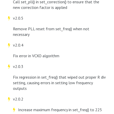
Call set_pll() in set_correction() to ensure that the
new correction factor is applied
v2.0.5
Remove PLL reset from set_freq() when not
necessary
v2.0.4
Fix error in VCXO algorithm
v2.0.3
Fix regression in set_freq() that wiped out proper R div
setting, causing errors in setting low frequency
outputs
v2.0.2
Increase maximum frequency in set_freq() to 225