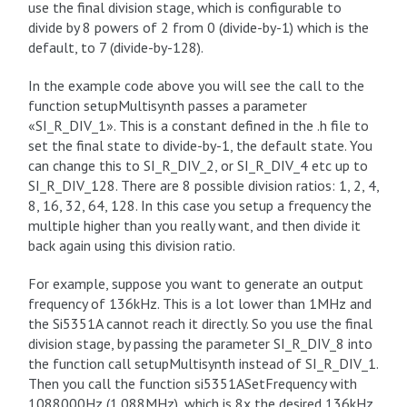
use the final division stage, which is configurable to
divide by 8 powers of 2 from 0 (divide-by-1) which is the
default, to 7 (divide-by-128).
In the example code above you will see the call to the
function setupMultisynth passes a parameter
«SI_R_DIV_1». This is a constant defined in the .h file to
set the final state to divide-by-1, the default state. You
can change this to SI_R_DIV_2, or SI_R_DIV_4 etc up to
SI_R_DIV_128. There are 8 possible division ratios: 1, 2, 4,
8, 16, 32, 64, 128. In this case you setup a frequency the
multiple higher than you really want, and then divide it
back again using this division ratio.
For example, suppose you want to generate an output
frequency of 136kHz. This is a lot lower than 1MHz and
the Si5351A cannot reach it directly. So you use the final
division stage, by passing the parameter SI_R_DIV_8 into
the function call setupMultisynth instead of SI_R_DIV_1.
Then you call the function si5351ASetFrequency with
1088000Hz (1.088MHz), which is 8x the desired 136kHz