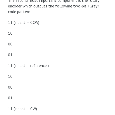
The second most important component is the rotary
encoder which outputs the following two-bit «Gray»
code pattern:
11 (indent — CCW)
10
00
01
11 (indent — reference )
10
00
01
11 (indent — CW)