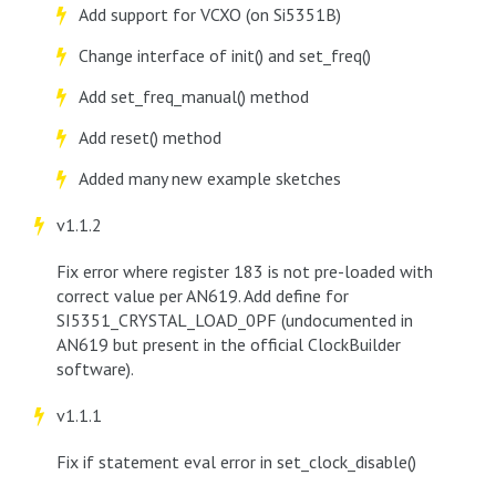
Add support for VCXO (on Si5351B)
Change interface of init() and set_freq()
Add set_freq_manual() method
Add reset() method
Added many new example sketches
v1.1.2
Fix error where register 183 is not pre-loaded with
correct value per AN619. Add define for
SI5351_CRYSTAL_LOAD_0PF (undocumented in
AN619 but present in the official ClockBuilder
software).
v1.1.1
Fix if statement eval error in set_clock_disable()