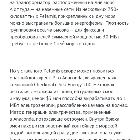
на трансформатор, расположенный на дне моря.
А оттуда — на наземные сети. Из нескольких 750-
киловаттных Pelamis, прикрепленных к дну моря,
можно выстраивать большие энергофермы. Плотность
группировки весьма высока — для фиксации
преобразователей суммарной мощностью 30 МВт
требуется не более 1 км² морского дна.
Но у стального Pelamis вскоре может появиться
опасный конкурент. Это Anaconda, «выращенная»
компанией Checkmate Sea Energy. 200-метровая
рептилия с «кожей» из ткани, натуральных смол
и каучука, ценой $3 млн способна вырабатывать до 1
МВт электроэнергии, расслабленно качаясь на волнах.
Метод генерации электричества, примененный
в Anaconda, потрясающе остроумен. Внутри брюха
змеи находится эластичный контейнер с морской
водой, выполняющей сразу две функции: она служит
балластом для оптимального притапливания установки