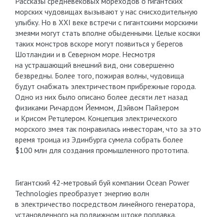
Рассказы средневековых мореходов о гигантских
морских чудовищах вызывают у нас снисходительную
улыбку. Но в XXI веке встречи с гигантскими морскими
змеями могут стать вполне обыденными. Целые косяки
таких монстров вскоре могут появиться у берегов
Шотландии и в Северном море. Несмотря
на устрашающий внешний вид, они совершенно
безвредны. Более того, пожирая волны, чудовища
будут снабжать электричеством прибрежные города.
Одно из них было описано более десяти лет назад
физиками Ричардом Йеммом, Дэйвом Пайзером
и Крисом Ретцлером. Концепция электрического
морского змея так понравилась инвесторам, что за это
время троица из Эдинбурга сумела собрать более
$100 млн для создания промышленного прототипа.
Гигантский 42-метровый буй компании Ocean Power
Technologies преобразует энергию волн
в электричество посредством линейного генератора,
установленного на подвижном штоке поплавка.