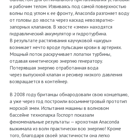
и рабочим телом. Извиваясь под самой поверхностью
волны под углом к ее фронту, Anaconda разгоняет воду
от головы до хвоста через каскад невозвратно-
запорных клапанов. В хвосте «змеи» находятся
гидравлический аккумулятор и гидротурбина.
В результате растягивания каучуковой «шкуры»
возникает нечто вроде пульсации крови в артериях.
Мощный поток раскручивает лопатки турбины,
отдавая кинетическую энергию генератору.
Потерявшая энергию отработанная вода
через выпускной клапан и ресивер низкого давления
возвращается в контейнер.
В 2008 году британцы обнародовали свою концепцию,
а уже через год построили восьмиметровый прототип
морской змеи. Испытания машины в волновом
бассейне технопарка Госпорт показали
феноменальные результаты — крохотная Anaconda
выжимала из волн практически всю энергию! Кроме
того, благодаря своей эластичности она легко