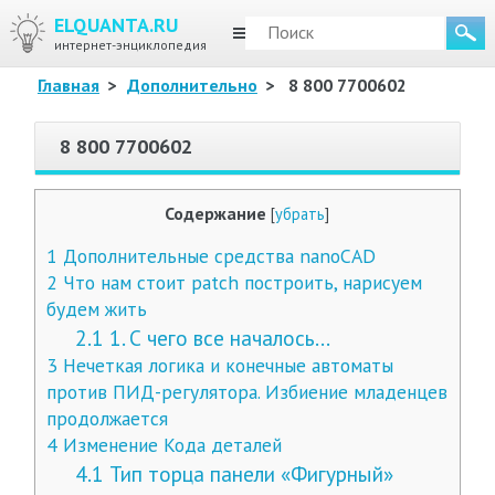
ELQUANTA.RU
МЕНЮ
интернет-энциклопедия
Главная
>
Дополнительно
>
8 800 7700602
8 800 7700602
Содержание
[
убрать
]
1
Дополнительные средства nanoCAD
2
Что нам стоит patch построить, нарисуем
будем жить
2.1
1. С чего все началось…
3
Нечеткая логика и конечные автоматы
против ПИД-регулятора. Избиение младенцев
продолжается
4
Изменение Кода деталей
4.1
Тип торца панели «Фигурный»