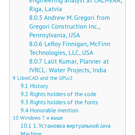
engineering analyst at CALMERA,
Riga, Latvia
8.0.5
Andrew M. Gregori from
Gregori Construction Inc.,
Pennsylvania, USA
8.0.6
LeRoy Finnigan, McFinn
Technologies, LLC, USA
8.0.7
Lalit Kumar, Planner at
IVRCL: Water Projects, India
9
LibreCAD and the GPLv2
9.1
History
9.2
Rights holders of the code
9.3
Rights holders of the fonts
9.4
Honorable mention
10
Windows 7 и выше
10.1
1. Установка виртуальной Java
Machine